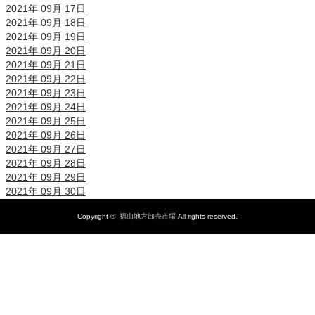
2021年 09月 17日
2021年 09月 18日
2021年 09月 19日
2021年 09月 20日
2021年 09月 21日
2021年 09月 22日
2021年 09月 23日
2021年 09月 24日
2021年 09月 25日
2021年 09月 26日
2021年 09月 27日
2021年 09月 28日
2021年 09月 29日
2021年 09月 30日
Copyright ©
福山地方卸売市場
All rights reserved.