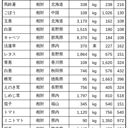
馬鈴薯
相対
北海道
338
kg
238
216
ごぼう
相対
中国
108
kg
1,026
130
玉葱
相対
北海道
3,170
kg
162
108
白菜
相対
長野県
1,515
kg
180
108
キャベツ
相対
群馬県
8,370
kg
184
108
法蓮草
相対
県内
束
370
227
162
レタス
相対
長野県
1,864
kg
675
151
青葱
相対
香川県
108
kg
1,620
324
白葱
相対
秋田県
746
kg
576
432
椎茸
相対
徳島県
95
kg
1,663
396
えのき茸
相対
長野県
756
kg
405
324
しめじ茸
相対
県内
1,797
kg
810
518
茄子
相対
福山
345
kg
540
151
トマト
相対
県内
1,120
kg
756
540
ミニトマト
相対
県内
90
kg
1,350
972