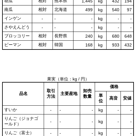
胡瓜
相対
熊本県
1,445
kg
432
194
南瓜
相対
北海道
499
kg
540
97
インゲン
‐
‐
‐
kg
-
‐
さやえんどう
‐
‐
‐
kg
-
‐
ブロッコリー
相対
長野県
240
kg
680
648
ピーマン
相対
韓国
168
kg
933
432
果実
（単位：kg / 円）
価格
取引
卸売
品名
主要産地
単
方法
数量
高音
安値
位
すいか
‐
‐
‐
kg
-
‐
りんご（ジョナゴ
‐
‐
‐
kg
-
‐
ールド）
りんご（富士）
‐
‐
‐
kg
-
‐