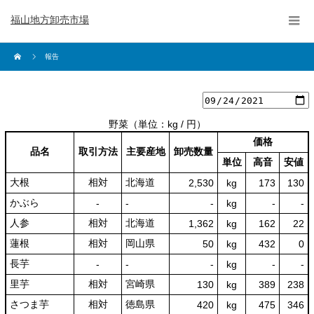
福山地方卸売市場
報告
野菜
（単位：kg / 円）
価格
品名
取引方法
主要産地
卸売数量
単位
高音
安値
大根
相対
北海道
2,530
kg
173
130
かぶら
‐
‐
‐
kg
-
‐
人参
相対
北海道
1,362
kg
162
22
蓮根
相対
岡山県
50
kg
432
0
長芋
‐
‐
‐
kg
-
‐
里芋
相対
宮崎県
130
kg
389
238
さつま芋
相対
徳島県
420
kg
475
346