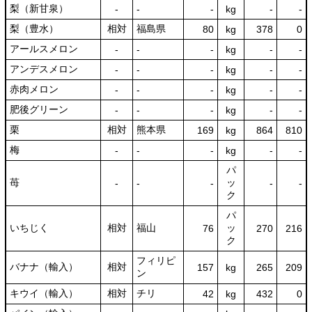
梨（新甘泉）
‐
‐
‐
kg
-
‐
梨（豊水）
相対
福島県
80
kg
378
0
アールスメロン
‐
‐
‐
kg
-
‐
アンデスメロン
‐
‐
‐
kg
-
‐
赤肉メロン
‐
‐
‐
kg
-
‐
肥後グリーン
‐
‐
‐
kg
-
‐
栗
相対
熊本県
169
kg
864
810
梅
‐
‐
‐
kg
-
‐
パ
苺
ッ
‐
‐
‐
-
‐
ク
パ
いちじく
相対
福山
ッ
76
270
216
ク
フィリピ
バナナ（輸入）
相対
157
kg
265
209
ン
キウイ（輸入）
相対
チリ
42
kg
432
0