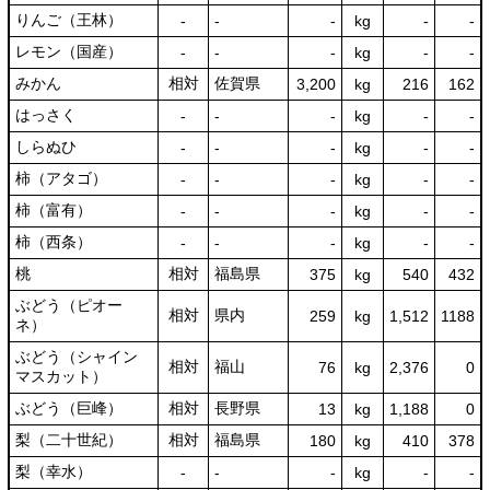
りんご（王林）
‐
‐
‐
kg
-
‐
レモン（国産）
‐
‐
‐
kg
-
‐
みかん
相対
佐賀県
3,200
kg
216
162
はっさく
‐
‐
‐
kg
-
‐
しらぬひ
‐
‐
‐
kg
-
‐
柿（アタゴ）
‐
‐
‐
kg
-
‐
柿（富有）
‐
‐
‐
kg
-
‐
柿（西条）
‐
‐
‐
kg
-
‐
桃
相対
福島県
375
kg
540
432
ぶどう（ピオー
相対
県内
259
kg
1,512
1188
ネ）
ぶどう（シャイン
相対
福山
76
kg
2,376
0
マスカット）
ぶどう（巨峰）
相対
長野県
13
kg
1,188
0
梨（二十世紀）
相対
福島県
180
kg
410
378
梨（幸水）
‐
‐
‐
kg
-
‐