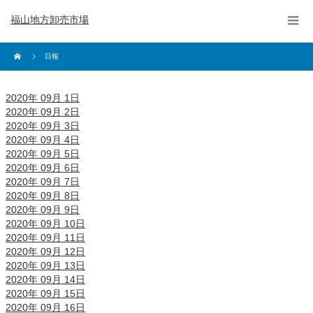
福山地方卸売市場
日報
2020年 09月 1日
2020年 09月 2日
2020年 09月 3日
2020年 09月 4日
2020年 09月 5日
2020年 09月 6日
2020年 09月 7日
2020年 09月 8日
2020年 09月 9日
2020年 09月 10日
2020年 09月 11日
2020年 09月 12日
2020年 09月 13日
2020年 09月 14日
2020年 09月 15日
2020年 09月 16日