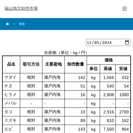
福山地方卸売市場
報告
水産物
（単位：kg / 円）
価格
品名
取引方法
主要産地
卸売数量
単位
高値
安値
マダイ
相対
瀬戸内海
142
kg
1,566
432
チヌ
相対
瀬戸内海
51
kg
540
54
ヒラメ
相対
瀬戸内海
16
kg
2,808
1080
メバル
‐
‐
‐
kg
-
‐
タコ
相対
瀬戸内海
10
kg
2,916
2700
スズキ
相対
瀬戸内海
89
kg
810
162
エビ
相対
瀬戸内海
143
kg
7,560
864