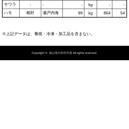
サワラ
‐
‐
‐
kg
-
‐
ハモ
相対
瀬戸内海
99
kg
864
54
※上記データは、養殖・冷凍・加工品を含まない。
Copyright ©
福山地方卸売市場
All rights reserved.