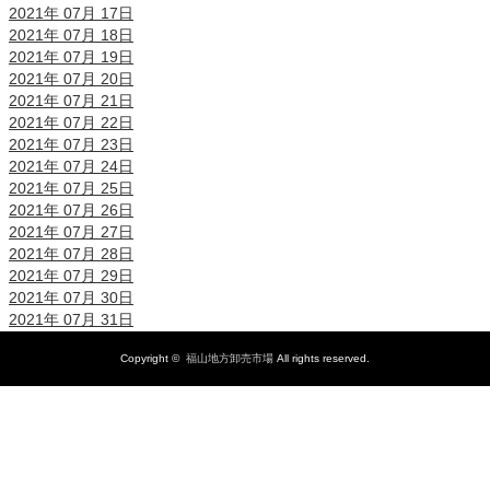
2021年 07月 17日
2021年 07月 18日
2021年 07月 19日
2021年 07月 20日
2021年 07月 21日
2021年 07月 22日
2021年 07月 23日
2021年 07月 24日
2021年 07月 25日
2021年 07月 26日
2021年 07月 27日
2021年 07月 28日
2021年 07月 29日
2021年 07月 30日
2021年 07月 31日
Copyright ©
福山地方卸売市場
All rights reserved.