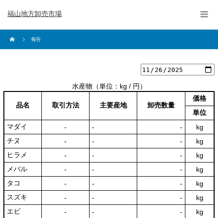
福山地方卸売市場
報告
水産物
（単位：kg / 円）
価格
品名
取引方法
主要産地
卸売数量
単位
マダイ
‐
‐
‐
kg
チヌ
‐
‐
‐
kg
ヒラメ
‐
‐
‐
kg
メバル
‐
‐
‐
kg
タコ
‐
‐
‐
kg
スズキ
‐
‐
‐
kg
エビ
‐
‐
‐
kg