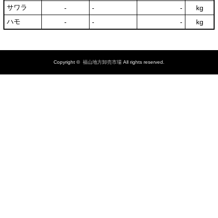
サワラ
‐
‐
‐
kg
ハモ
‐
‐
‐
kg
Copyright ©
福山地方卸売市場
All rights reserved.