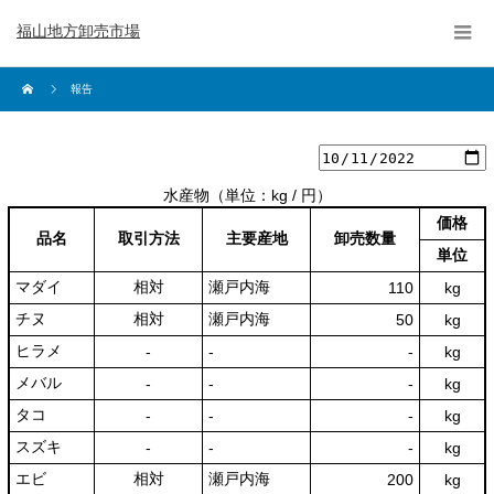
福山地方卸売市場
報告
水産物
（単位：kg / 円）
価格
品名
取引方法
主要産地
卸売数量
単位
マダイ
相対
瀬戸内海
110
kg
チヌ
相対
瀬戸内海
50
kg
ヒラメ
‐
‐
‐
kg
メバル
‐
‐
‐
kg
タコ
‐
‐
‐
kg
スズキ
‐
‐
‐
kg
エビ
相対
瀬戸内海
200
kg