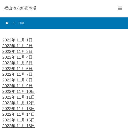
福山地方卸売市場
日報
2022年 11月 1日
2022年 11月 2日
2022年 11月 3日
2022年 11月 4日
2022年 11月 5日
2022年 11月 6日
2022年 11月 7日
2022年 11月 8日
2022年 11月 9日
2022年 11月 10日
2022年 11月 11日
2022年 11月 12日
2022年 11月 13日
2022年 11月 14日
2022年 11月 15日
2022年 11月 16日