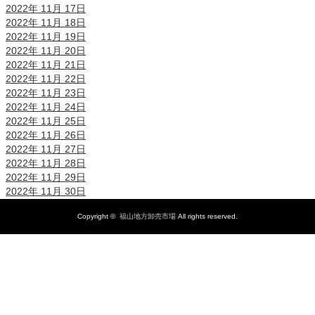
2022年 11月 17日
2022年 11月 18日
2022年 11月 19日
2022年 11月 20日
2022年 11月 21日
2022年 11月 22日
2022年 11月 23日
2022年 11月 24日
2022年 11月 25日
2022年 11月 26日
2022年 11月 27日
2022年 11月 28日
2022年 11月 29日
2022年 11月 30日
Copyright ©
福山地方卸売市場
All rights reserved.