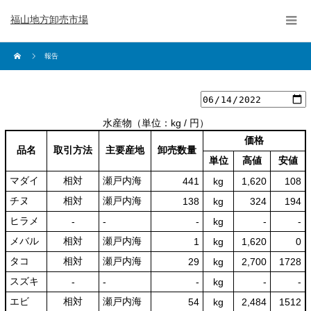
福山地方卸売市場
報告
水産物
（単位：kg / 円）
価格
品名
取引方法
主要産地
卸売数量
単位
高値
安値
マダイ
相対
瀬戸内海
441
kg
1,620
108
チヌ
相対
瀬戸内海
138
kg
324
194
ヒラメ
‐
‐
‐
kg
-
‐
メバル
相対
瀬戸内海
1
kg
1,620
0
タコ
相対
瀬戸内海
29
kg
2,700
1728
スズキ
‐
‐
‐
kg
-
‐
エビ
相対
瀬戸内海
54
kg
2,484
1512