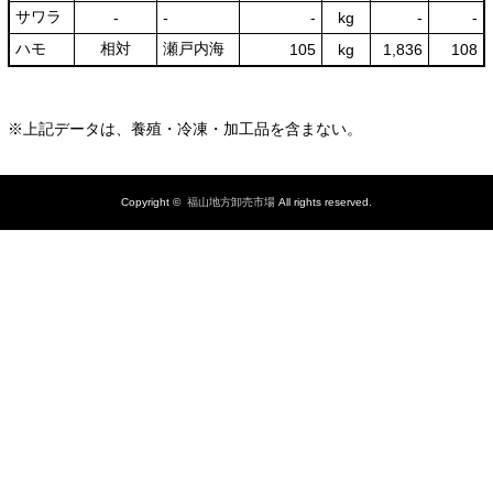
サワラ
‐
‐
‐
kg
-
‐
ハモ
相対
瀬戸内海
105
kg
1,836
108
※上記データは、養殖・冷凍・加工品を含まない。
Copyright ©
福山地方卸売市場
All rights reserved.