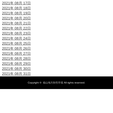
2021年 08月 17日
2021年 08月 18日
2021年 08月 19日
2021年 08月 20日
2021年 08月 21日
2021年 08月 22日
2021年 08月 23日
2021年 08月 24日
2021年 08月 25日
2021年 08月 26日
2021年 08月 27日
2021年 08月 28日
2021年 08月 29日
2021年 08月 30日
2021年 08月 31日
Copyright ©
福山地方卸売市場
All rights reserved.