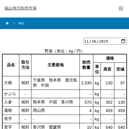
福山地方卸売市場
報告
野菜
（単位：kg / 円）
価格
取引
卸売
品名
主要産地
単
方法
数量
高音
安値
位
千葉県 熊本県 鹿児島
大根
相対
2,030
kg
130
97
県 中国
かぶら
‐
‐
‐
kg
-
‐
人参
相対
熊本県 中国 香川県
570
kg
302
130
蓮根
相対
岡山県
4
kg
459
459
長芋
‐
‐
‐
kg
-
‐
里芋
相対
香川県 愛媛県
10
kg
540
540