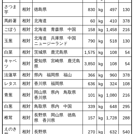
さつま
相対
徳島県
830
kg
497
130
芋
馬鈴薯
相対
北海道
60
kg
410
378
ごぼう
相対
北海道 青森県 中国
158
kg
1,458
216
北海道 兵庫県 中国
玉葱
相対
790
kg
518
130
ニュージーランド
白菜
相対
茨城県 鹿児島県
1,575
kg
108
54
キャベ
愛知県 宮崎県 鹿児島
相対
3,850
kg
108
54
ツ
県
法蓮草
相対
県内 福岡県 福山
366
kg
960
378
レタス
相対
香川県 福岡県
636
kg
324
108
岡山県 県内 鳥取県
青葱
相対
101
kg
1,080
216
香川県
白葱
相対
鳥取県 県内 中国
339
kg
648
295
長野県 岡山県 徳島
椎茸
相対
157
kg
1,728
288
県 香川県
えのき
相対
長野県
270
kg
632
540