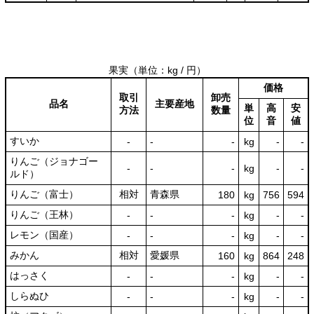
果実
（単位：kg / 円）
価格
取引
卸売
品名
主要産地
単
高
安
方法
数量
位
音
値
すいか
‐
‐
‐
kg
-
‐
りんご（ジョナゴー
‐
‐
‐
kg
-
‐
ルド）
りんご（富士）
相対
青森県
180
kg
756
594
りんご（王林）
‐
‐
‐
kg
-
‐
レモン（国産）
‐
‐
‐
kg
-
‐
みかん
相対
愛媛県
160
kg
864
248
はっさく
‐
‐
‐
kg
-
‐
しらぬひ
‐
‐
‐
kg
-
‐