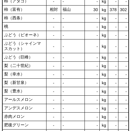
柿（アタゴ）
‐
‐
‐
kg
-
‐
柿（富有）
相対
福山
30
kg
378
302
柿（西条）
‐
‐
‐
kg
-
‐
桃
‐
‐
‐
kg
-
‐
ぶどう（ピオーネ）
‐
‐
‐
kg
-
‐
ぶどう（シャインマ
‐
‐
‐
kg
-
‐
スカット）
ぶどう（巨峰）
‐
‐
‐
kg
-
‐
梨（二十世紀）
‐
‐
‐
kg
-
‐
梨（幸水）
‐
‐
‐
kg
-
‐
梨（新甘泉）
‐
‐
‐
kg
-
‐
梨（豊水）
‐
‐
‐
kg
-
‐
アールスメロン
‐
‐
‐
kg
-
‐
アンデスメロン
‐
‐
‐
kg
-
‐
赤肉メロン
‐
‐
‐
kg
-
‐
肥後グリーン
‐
‐
‐
kg
-
‐