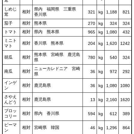
茸
しめじ
県内 福岡県 三重県
相対
321
kg
1,188
821
茸
香川県
茄子
相対
熊本県
270
kg
324
324
トマト
相対
県内 熊本県
965
kg
1,080
432
ミニト
相対
香川県 熊本県
204
kg
1,620
1242
マト
熊本県 宮崎県 鹿児島
胡瓜
相対
780
kg
540
324
県
ニューカレドニア 宮崎
南瓜
相対
36
kg
972
292
県
インゲ
相対
鹿児島県
36
kg
1,080
1080
ン
さやえ
相対
鹿児島県
13
kg
2,160
1620
んどう
ブロッ
相対
県内 香川県
594
kg
612
389
コリー
ピーマ
相対
宮崎県 韓国
46
kg
1,296
864
ン