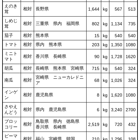
えのき
相対
長野県
1,644
kg
567
513
茸
しめじ
相対
三重県 県内 福岡県
802
kg
1,134
735
茸
茄子
相対
熊本県
15
kg
540
540
トマト
相対
県内 熊本県
203
kg
1,350
1080
ミニト
相対
香川県 長崎県
90
kg
1,728
1620
マト
胡瓜
相対
長崎県 熊本県 宮崎県
715
kg
540
324
宮崎県 ニューカレドニ
南瓜
相対
68
kg
1,026
324
ア
インゲ
相対
鹿児島県
8
kg
1,620
1080
ン
さやえ
相対
県内 鹿児島県
6
kg
3,240
2700
んどう
ブロッ
鳥取県 県内 徳島県
相対
2,519
kg
720
432
コリー
香川県 長崎県
ピーマ
相対
福山 宮崎県 韓国
210
kg
1,296
108