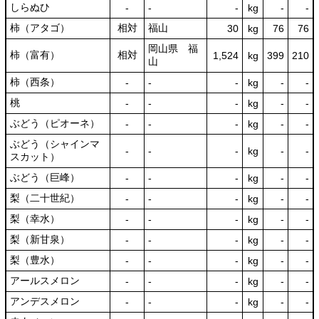
しらぬひ
‐
‐
‐
kg
-
‐
柿（アタゴ）
相対
福山
30
kg
76
76
岡山県 福
柿（富有）
相対
1,524
kg
399
210
山
柿（西条）
‐
‐
‐
kg
-
‐
桃
‐
‐
‐
kg
-
‐
ぶどう（ピオーネ）
‐
‐
‐
kg
-
‐
ぶどう（シャインマ
‐
‐
‐
kg
-
‐
スカット）
ぶどう（巨峰）
‐
‐
‐
kg
-
‐
梨（二十世紀）
‐
‐
‐
kg
-
‐
梨（幸水）
‐
‐
‐
kg
-
‐
梨（新甘泉）
‐
‐
‐
kg
-
‐
梨（豊水）
‐
‐
‐
kg
-
‐
アールスメロン
‐
‐
‐
kg
-
‐
アンデスメロン
‐
‐
‐
kg
-
‐