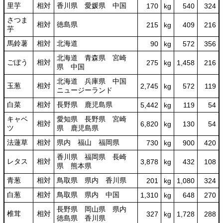
里芋
相対
香川県 愛媛県 中国
170
kg
540
324
さつま
相対
徳島県
215
kg
409
216
芋
馬鈴薯
相対
北海道
90
kg
572
356
北海道 青森県 宮崎
ごぼう
相対
275
kg
1,458
216
県 中国
北海道 兵庫県 中国
玉葱
相対
2,745
kg
572
119
ニュージーランド
白菜
相対
長野県 鹿児島県
5,442
kg
119
54
キャベ
愛知県 長野県 宮崎
相対
6,820
kg
130
54
ツ
県 鹿児島県
法蓮草
相対
県内 福山 福岡県
730
kg
900
420
香川県 福岡県 長崎
レタス
相対
3,878
kg
432
108
県 熊本県
青葱
相対
鳥取県 県内 香川県
201
kg
1,080
324
白葱
相対
鳥取県 県内 中国
1,310
kg
648
270
長野県 岡山県 県内
椎茸
相対
327
kg
1,728
288
徳島県 香川県