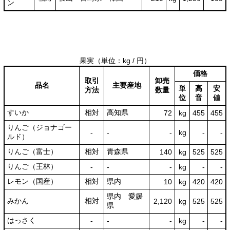
ン
果実
（単位：kg / 円）
価格
取引
卸売
品名
主要産地
単
高
安
方法
数量
位
音
値
すいか
相対
高知県
72
kg
455
455
りんご（ジョナゴー
‐
‐
‐
kg
-
‐
ルド）
りんご（富士）
相対
青森県
140
kg
525
525
りんご（王林）
‐
‐
‐
kg
-
‐
レモン（国産）
相対
県内
10
kg
420
420
県内 愛媛
みかん
相対
2,120
kg
525
525
県
はっさく
‐
‐
‐
kg
-
‐