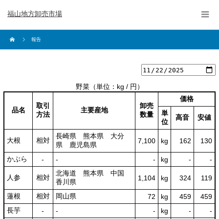
福山地方卸売市場
報告
野菜
（単位：kg / 円）
価格
取引
卸売
品名
主要産地
単
方法
数量
高音
安値
位
長崎県 熊本県 大分
大根
相対
7,100
kg
162
130
県 鹿児島県
かぶら
‐
‐
‐
kg
-
‐
北海道 熊本県 中国
人参
相対
1,104
kg
324
119
香川県
蓮根
相対
岡山県
72
kg
459
459
長芋
‐
‐
‐
kg
-
‐