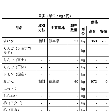
果実
（単位：kg / 円）
価格
取引
卸売
品名
主要産地
単
方法
数量
高音
安値
位
すいか
相対
熊本県
37
kg
360
288
りんご（ジョナゴー
‐
‐
‐
kg
-
‐
ルド）
りんご（富士）
‐
‐
‐
kg
-
‐
りんご（王林）
‐
‐
‐
kg
-
‐
レモン（国産）
‐
‐
‐
kg
-
‐
みかん
相対
徳島県
60
kg
972
0
はっさく
‐
‐
‐
kg
-
‐
しらぬひ
‐
‐
‐
kg
-
‐
柿（アタゴ）
‐
‐
‐
kg
-
‐
柿（富有）
‐
‐
‐
kg
-
‐