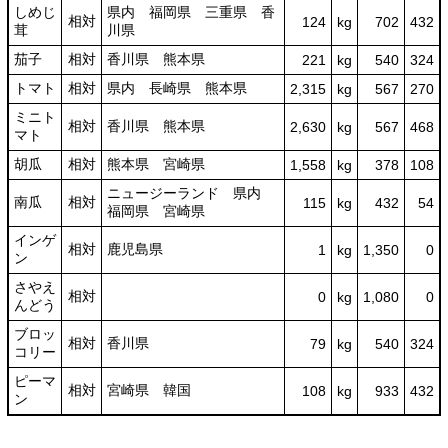
しめじ
県内 福岡県 三重県 香
相対
124
kg
702
432
茸
川県
茄子
相対
香川県 熊本県
221
kg
540
324
トマト
相対
県内 長崎県 熊本県
2,315
kg
567
270
ミニト
相対
香川県 熊本県
2,630
kg
567
468
マト
胡瓜
相対
熊本県 宮崎県
1,558
kg
378
108
ニュージーランド 県内
南瓜
相対
115
kg
432
54
福岡県 宮崎県
インゲ
相対
鹿児島県
1
kg
1,350
0
ン
さやえ
相対
0
kg
1,080
0
んどう
ブロッ
相対
香川県
79
kg
540
324
コリー
ピーマ
相対
宮崎県 韓国
108
kg
933
432
ン