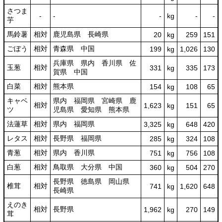
さつま
‐
‐
‐
kg
-
‐
芋
馬鈴薯
相対
鹿児島県 長崎県
20
kg
259
151
ごぼう
相対
青森県 中国
199
kg
1,026
130
兵庫県 県内 香川県 佐
玉葱
相対
331
kg
335
173
賀県 中国
白菜
相対
熊本県
154
kg
108
65
キャベ
県内 福岡県 宮崎県 鹿
相対
1,623
kg
151
65
ツ
児島県 愛知県 熊本県
法蓮草
相対
県内 福岡県
3,325
kg
648
420
レタス
相対
長野県 福岡県
285
kg
324
108
青葱
相対
県内 香川県
751
kg
756
108
白葱
相対
鳥取県 大分県 中国
360
kg
504
270
長野県 徳島県 岡山県
椎茸
相対
741
kg
1,620
648
長崎県
えのき
相対
長野県
1,962
kg
270
149
茸