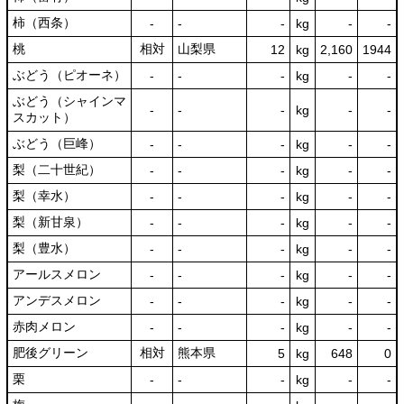
柿（西条）
‐
‐
‐
kg
-
‐
桃
相対
山梨県
12
kg
2,160
1944
ぶどう（ピオーネ）
‐
‐
‐
kg
-
‐
ぶどう（シャインマ
‐
‐
‐
kg
-
‐
スカット）
ぶどう（巨峰）
‐
‐
‐
kg
-
‐
梨（二十世紀）
‐
‐
‐
kg
-
‐
梨（幸水）
‐
‐
‐
kg
-
‐
梨（新甘泉）
‐
‐
‐
kg
-
‐
梨（豊水）
‐
‐
‐
kg
-
‐
アールスメロン
‐
‐
‐
kg
-
‐
アンデスメロン
‐
‐
‐
kg
-
‐
赤肉メロン
‐
‐
‐
kg
-
‐
肥後グリーン
相対
熊本県
5
kg
648
0
栗
‐
‐
‐
kg
-
‐