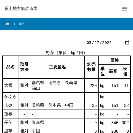
福山地方卸売市場
報告
野菜
（単位：kg / 円）
価格
取引
卸売
品名
主要産地
単
安
方法
数量
高音
位
値
群馬県 徳島県 長崎県
大根
相対
226
kg
151
11
福山
かぶら
‐
‐
‐
kg
-
‐
人参
相対
長崎県 熊本県 中国
35
kg
151
32
蓮根
‐
‐
‐
kg
-
‐
長芋
相対
青森県
9
kg
346
302
里芋
相対
中国
3
kg
238
0