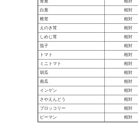
青葱
相対
白葱
相対
椎茸
相対
えのき茸
相対
しめじ茸
相対
茄子
相対
トマト
相対
ミニトマト
相対
胡瓜
相対
南瓜
相対
インゲン
相対
さやえんどう
相対
ブロッコリー
相対
ピーマン
相対