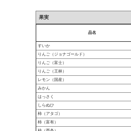
果実
品名
すいか
りんご（ジョナゴールド）
りんご（富士）
りんご（王林）
レモン（国産）
みかん
はっさく
しらぬひ
柿（アタゴ）
柿（富有）
柿（西条）