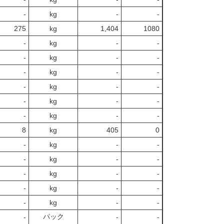
‐
kg
-
‐
275
kg
1,404
1080
‐
kg
-
‐
‐
kg
-
‐
‐
kg
-
‐
‐
kg
-
‐
‐
kg
-
‐
‐
kg
-
‐
8
kg
405
0
‐
kg
-
‐
‐
kg
-
‐
‐
kg
-
‐
‐
kg
-
‐
‐
kg
-
‐
パック
‐
-
‐