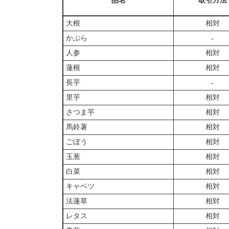
品名
取引方法
大根
相対
かぶら
‐
人参
相対
蓮根
相対
長芋
‐
里芋
相対
さつま芋
相対
馬鈴薯
相対
ごぼう
相対
玉葱
相対
白菜
相対
キャベツ
相対
法蓮草
相対
レタス
相対