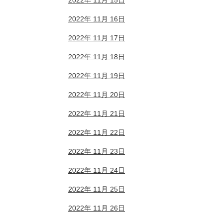
2022年 11月 15日
2022年 11月 16日
2022年 11月 17日
2022年 11月 18日
2022年 11月 19日
2022年 11月 20日
2022年 11月 21日
2022年 11月 22日
2022年 11月 23日
2022年 11月 24日
2022年 11月 25日
2022年 11月 26日