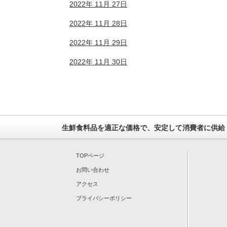
2022年 11月 27日
2022年 11月 28日
2022年 11月 29日
2022年 11月 30日
生鮮食料品を適正な価格で、安定して消費者に供給
TOPページ
お問い合わせ
アクセス
プライバシーポリシー