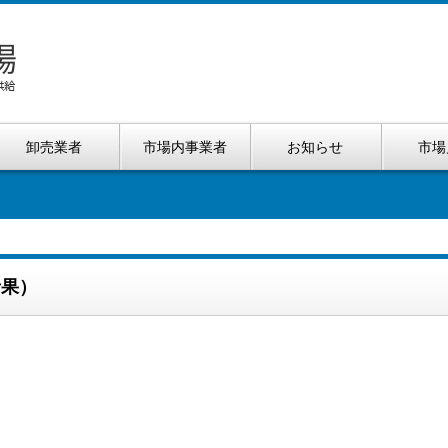
卸売業者
市場内事業者
お知らせ
市場
青果）