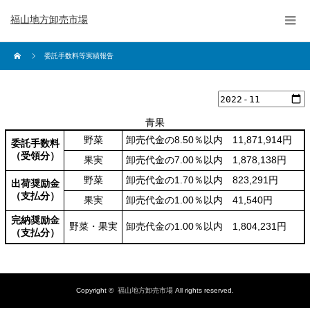
福山地方卸売市場
委託手数料等実績報告
青果
野菜
卸売代金の8.50％以内 11,871,914円
委託手数料
（受領分）
果実
卸売代金の7.00％以内 1,878,138円
野菜
卸売代金の1.70％以内 823,291円
出荷奨励金
（支払分）
果実
卸売代金の1.00％以内 41,540円
完納奨励金
野菜・果実
卸売代金の1.00％以内 1,804,231円
（支払分）
Copyright ©
福山地方卸売市場
All rights reserved.