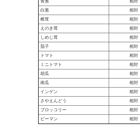
青葱
相対
白葱
相対
椎茸
相対
えのき茸
相対
しめじ茸
相対
茄子
相対
トマト
相対
ミニトマト
相対
胡瓜
相対
南瓜
相対
インゲン
相対
さやえんどう
相対
ブロッコリー
相対
ピーマン
相対