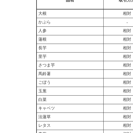
品名
取引方
大根
相対
かぶら
‐
人参
相対
蓮根
相対
長芋
相対
里芋
相対
さつま芋
相対
馬鈴薯
相対
ごぼう
相対
玉葱
相対
白菜
相対
キャベツ
相対
法蓮草
相対
レタス
相対