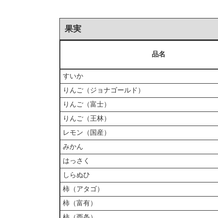
果実
品名
すいか
りんご（ジョナゴールド）
りんご（富士）
りんご（王林）
レモン（国産）
みかん
はっさく
しらぬひ
柿（アタゴ）
柿（富有）
柿（西条）