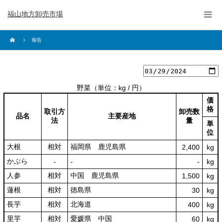
福山地方卸売市場
報告
野菜
（単位：kg / 円）
価
格
取引方
卸売数
品名
主要産地
法
量
単
位
大根
相対
福岡県 鹿児島県
2,400
kg
かぶら
‐
‐
‐
kg
人参
相対
中国 鹿児島県
1,500
kg
蓮根
相対
徳島県
30
kg
長芋
相対
北海道
400
kg
里芋
相対
愛媛県 中国
60
kg