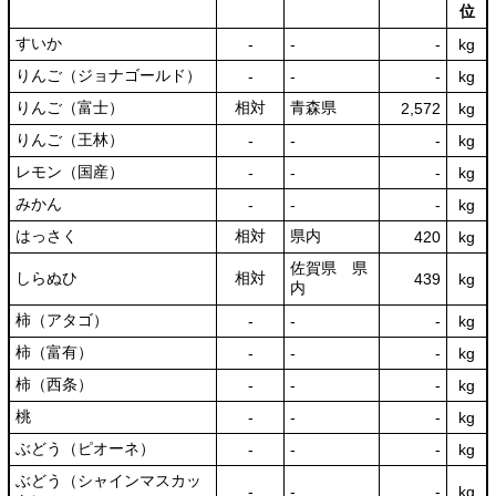
位
すいか
‐
‐
‐
kg
りんご（ジョナゴールド）
‐
‐
‐
kg
りんご（富士）
相対
青森県
2,572
kg
りんご（王林）
‐
‐
‐
kg
レモン（国産）
‐
‐
‐
kg
みかん
‐
‐
‐
kg
はっさく
相対
県内
420
kg
佐賀県 県
しらぬひ
相対
439
kg
内
柿（アタゴ）
‐
‐
‐
kg
柿（富有）
‐
‐
‐
kg
柿（西条）
‐
‐
‐
kg
桃
‐
‐
‐
kg
ぶどう（ピオーネ）
‐
‐
‐
kg
ぶどう（シャインマスカッ
‐
‐
‐
kg