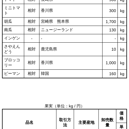
ミニトマ
相対
香川県
300
kg
ト
胡瓜
相対
宮崎県 熊本県
1,700
kg
南瓜
相対
ニュージーランド
130
kg
インゲン
‐
‐
‐
kg
さやえん
相対
鹿児島県
10
kg
どう
ブロッコ
相対
香川県
1,000
kg
リー
ピーマン
相対
韓国
160
kg
果実
（単位：kg / 円）
価
格
取引方
卸売数
品名
主要産地
法
量
単