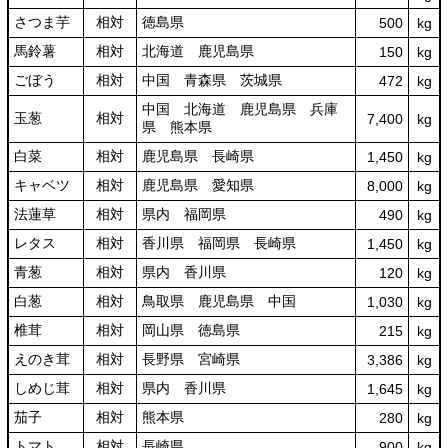
さつま芋
相対
徳島県
500
kg
馬鈴薯
相対
北海道 鹿児島県
150
kg
ごぼう
相対
中国 青森県 茨城県
472
kg
中国 北海道 鹿児島県 兵庫
玉葱
相対
7,400
kg
県 熊本県
白菜
相対
鹿児島県 長崎県
1,450
kg
キャベツ
相対
鹿児島県 愛知県
8,000
kg
法蓮草
相対
県内 福岡県
490
kg
レタス
相対
香川県 福岡県 長崎県
1,450
kg
青葱
相対
県内 香川県
120
kg
白葱
相対
鳥取県 鹿児島県 中国
1,030
kg
椎茸
相対
岡山県 徳島県
215
kg
えのき茸
相対
長野県 宮崎県
3,386
kg
しめじ茸
相対
県内 香川県
1,645
kg
茄子
相対
熊本県
280
kg
トマト
相対
長崎県
900
kg