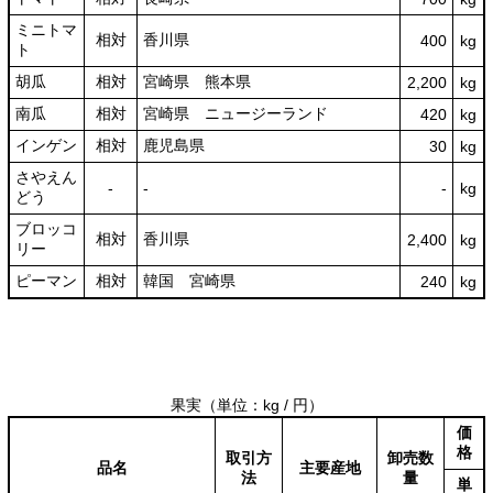
ミニトマ
相対
香川県
400
kg
ト
胡瓜
相対
宮崎県 熊本県
2,200
kg
南瓜
相対
宮崎県 ニュージーランド
420
kg
インゲン
相対
鹿児島県
30
kg
さやえん
‐
‐
‐
kg
どう
ブロッコ
相対
香川県
2,400
kg
リー
ピーマン
相対
韓国 宮崎県
240
kg
果実
（単位：kg / 円）
価
格
取引方
卸売数
品名
主要産地
法
量
単