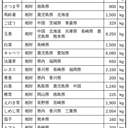
さつま芋
相対
徳島県
800
kg
馬鈴薯
相対
鹿児島県 北海道
1,500
kg
ごぼう
相対
中国 茨城県 青森県
329
kg
中国 北海道 兵庫県 長崎県 鹿
玉葱
相対
8,250
kg
児島県 熊本県
白菜
相対
長崎県
1,500
kg
キャベツ
相対
鹿児島県 愛知県
6,080
kg
法蓮草
相対
県内 福岡県
650
kg
レタス
相対
香川県 長崎県 福岡県
2,150
kg
青葱
相対
県内 香川県
200
kg
白葱
相対
鳥取県 鹿児島県 中国
1,240
kg
椎茸
相対
岡山県 徳島県
225
kg
えのき茸
相対
長野県 宮崎県
1,900
kg
しめじ茸
相対
県内 香川県 三重県
2,054
kg
茄子
相対
熊本県
160
kg
トマト
相対
長崎県
700
kg