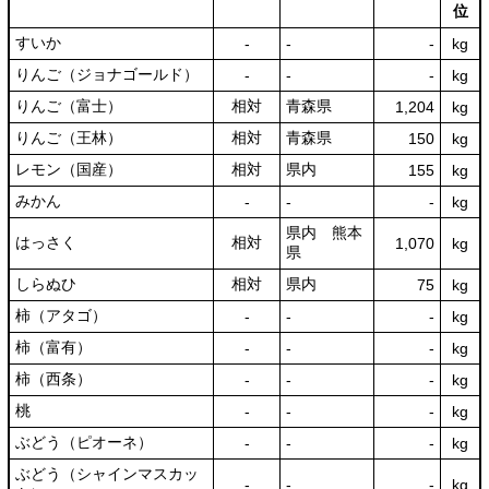
位
すいか
‐
‐
‐
kg
りんご（ジョナゴールド）
‐
‐
‐
kg
りんご（富士）
相対
青森県
1,204
kg
りんご（王林）
相対
青森県
150
kg
レモン（国産）
相対
県内
155
kg
みかん
‐
‐
‐
kg
県内 熊本
はっさく
相対
1,070
kg
県
しらぬひ
相対
県内
75
kg
柿（アタゴ）
‐
‐
‐
kg
柿（富有）
‐
‐
‐
kg
柿（西条）
‐
‐
‐
kg
桃
‐
‐
‐
kg
ぶどう（ピオーネ）
‐
‐
‐
kg
ぶどう（シャインマスカッ
‐
‐
‐
kg