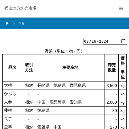
福山地方卸売市場
報告
野菜
（単位：kg / 円）
価
格
取引
卸売
品名
主要産地
方法
数量
単
位
大根
相対
長崎県 徳島県 鹿児島県
3,500
kg
かぶら
‐
‐
‐
kg
人参
相対
中国 鹿児島県 愛知県
2,000
kg
蓮根
相対
徳島県
30
kg
長芋
‐
‐
‐
kg
里芋
相対
愛媛県 中国
170
kg