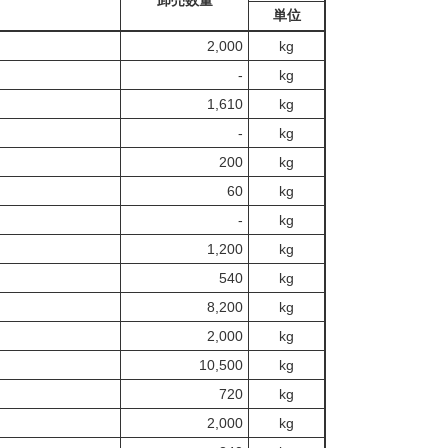
卸売数量
単位
2,000
kg
‐
kg
1,610
kg
‐
kg
200
kg
60
kg
‐
kg
1,200
kg
540
kg
8,200
kg
2,000
kg
10,500
kg
720
kg
2,000
kg