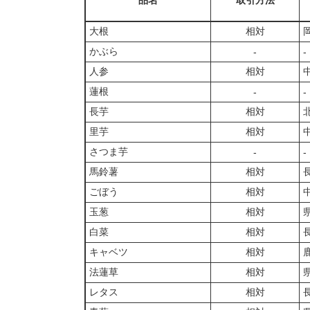
品名
取引方法
大根
相対
かぶら
‐
‐
人参
相対
蓮根
‐
‐
長芋
相対
里芋
相対
さつま芋
‐
‐
馬鈴薯
相対
ごぼう
相対
玉葱
相対
白菜
相対
キャベツ
相対
法蓮草
相対
レタス
相対