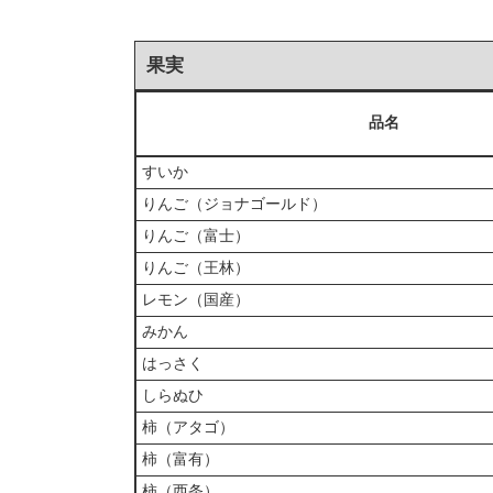
果実
品名
すいか
りんご（ジョナゴールド）
りんご（富士）
りんご（王林）
レモン（国産）
みかん
はっさく
しらぬひ
柿（アタゴ）
柿（富有）
柿（西条）