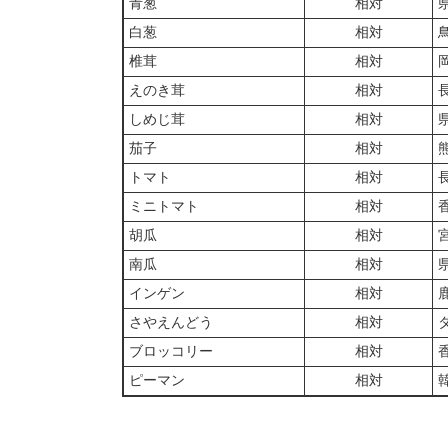
青葱
相対
白葱
相対
椎茸
相対
えのき茸
相対
しめじ茸
相対
茄子
相対
トマト
相対
ミニトマト
相対
胡瓜
相対
南瓜
相対
インゲン
相対
さやえんどう
相対
ブロッコリー
相対
ピーマン
相対