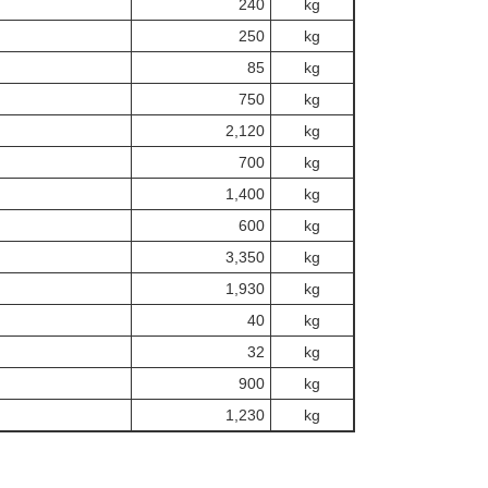
240
kg
250
kg
85
kg
750
kg
2,120
kg
700
kg
1,400
kg
600
kg
3,350
kg
1,930
kg
40
kg
32
kg
900
kg
1,230
kg