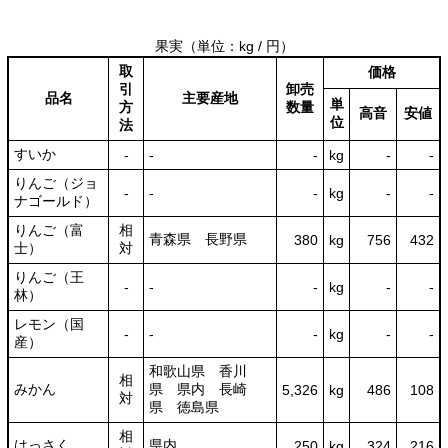
果実
（単位：kg / 円）
取
価格
引
卸売
品名
主要産地
単
方
数量
高音
安値
位
法
すいか
‐
‐
‐
kg
-
‐
りんご（ジョ
‐
‐
‐
kg
-
‐
ナゴールド）
りんご（富
相
青森県 長野県
380
kg
756
432
士）
対
りんご（王
‐
‐
‐
kg
-
‐
林）
レモン（国
‐
‐
‐
kg
-
‐
産）
和歌山県 香川
相
みかん
県 県内 長崎
5,326
kg
486
108
対
県 徳島県
相
はっさく
県内
250
kg
324
216