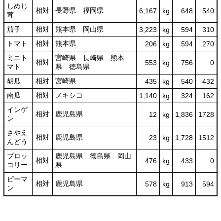
しめじ
相対
長野県 福岡県
6,167
kg
648
540
茸
茄子
相対
熊本県 岡山県
3,223
kg
594
310
トマト
相対
熊本県
206
kg
594
270
ミニト
宮崎県 長崎県 熊本
相対
553
kg
756
0
マト
県 徳島県
胡瓜
相対
宮崎県
435
kg
540
432
南瓜
相対
メキシコ
1,140
kg
324
162
インゲ
相対
鹿児島県
12
kg
1,836
1728
ン
さやえ
相対
鹿児島県
23
kg
1,728
1512
んどう
ブロッ
鹿児島県 徳島県 岡山
相対
476
kg
433
0
コリー
県
ピーマ
相対
鹿児島県
578
kg
913
594
ン