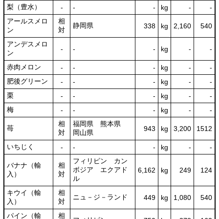
梨（豊水）
‐
‐
‐
kg
-
‐
アールスメロ
相
静岡県
338
kg
2,160
540
ン
対
アンデスメロ
‐
‐
‐
kg
-
‐
ン
赤肉メロン
‐
‐
‐
kg
-
‐
肥後グリーン
‐
‐
‐
kg
-
‐
栗
‐
‐
‐
kg
-
‐
梅
‐
‐
‐
kg
-
‐
相
福岡県 熊本県
苺
943
kg
3,200
1512
対
岡山県
いちじく
‐
‐
‐
kg
-
‐
フィリピン カン
バナナ（輸
相
ボジア エクアド
6,162
kg
249
124
入）
対
ル
キウイ（輸
相
ニュ－ジ－ランド
449
kg
1,080
540
入）
対
パイン（輸
相