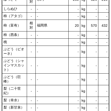
対
しらぬひ
‐
‐
‐
kg
-
‐
柿（アタゴ）
‐
‐
‐
kg
-
‐
相
柿（富有）
福岡県
20
kg
570
432
対
柿（西条）
‐
‐
‐
kg
-
‐
桃
‐
‐
‐
kg
-
‐
ぶどう（ピオ
‐
‐
‐
kg
-
‐
ーネ）
ぶどう（シャ
インマスカッ
‐
‐
‐
kg
-
‐
ト）
ぶどう（巨
‐
‐
‐
kg
-
‐
峰）
梨（二十世
‐
‐
‐
kg
-
‐
紀）
梨（幸水）
‐
‐
‐
kg
-
‐
梨（新甘泉）
‐
‐
‐
kg
-
‐