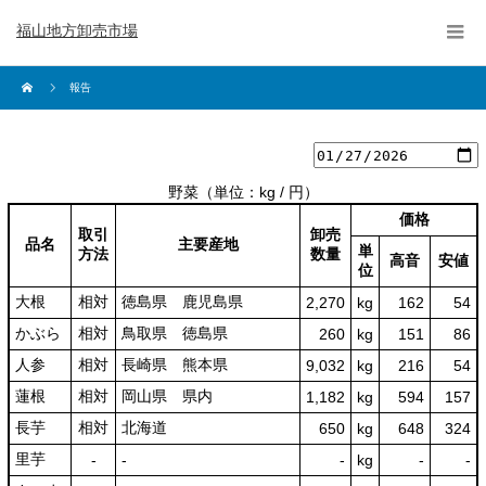
福山地方卸売市場
報告
野菜
（単位：kg / 円）
価格
取引
卸売
品名
主要産地
単
方法
数量
高音
安値
位
大根
相対
徳島県 鹿児島県
2,270
kg
162
54
かぶら
相対
鳥取県 徳島県
260
kg
151
86
人参
相対
長崎県 熊本県
9,032
kg
216
54
蓮根
相対
岡山県 県内
1,182
kg
594
157
長芋
相対
北海道
650
kg
648
324
里芋
‐
‐
‐
kg
-
‐