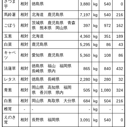
さつま
相対
徳島県
3,880
kg
540
0
芋
馬鈴薯
相対
北海道 鹿児島県
7,197
kg
540
216
茨城県 鹿児島県 青森
ごぼう
相対
397
kg
972
162
県 熊本県 岡山県
玉葱
相対
北海道
4,360
kg
351
189
白菜
相対
鹿児島県
5,295
kg
86
43
キャベ
相対
愛知県 鹿児島県
5,360
kg
108
86
ツ
徳島県 福山 福岡県
法蓮草
相対
865
kg
840
432
長崎県 県内
レタス
相対
徳島県 長崎県
2,280
kg
280
32
岡山県 高知県 福岡
青葱
相対
505
kg
1,080
324
県 香川県 県内
白葱
相対
岡山県 鳥取県 大分県
684
kg
504
216
椎茸
‐
‐
‐
kg
-
‐
えのき
相対
長野県 福岡県
3,091
kg
540
0
茸