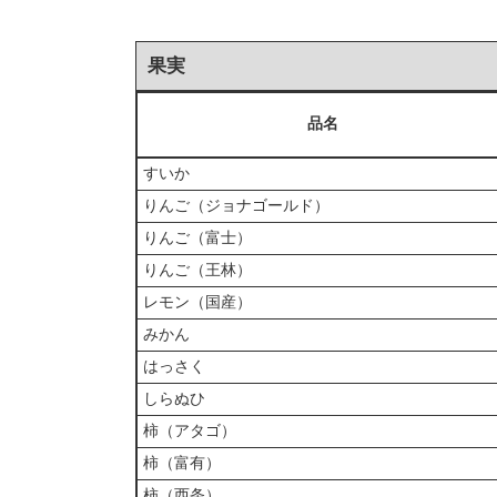
果実
品名
すいか
りんご（ジョナゴールド）
りんご（富士）
りんご（王林）
レモン（国産）
みかん
はっさく
しらぬひ
柿（アタゴ）
柿（富有）
柿（西条）