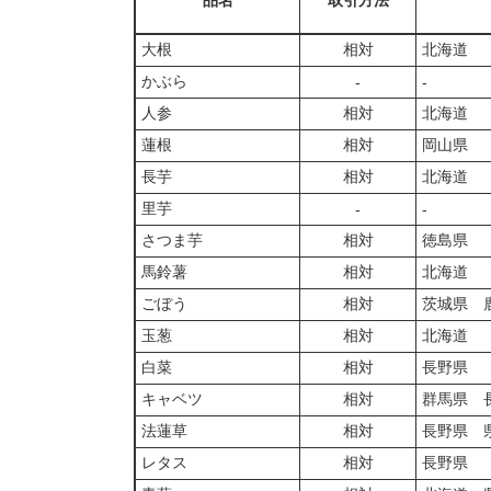
品名
取引方法
大根
相対
北海道
かぶら
‐
‐
人参
相対
北海道
蓮根
相対
岡山県
長芋
相対
北海道
里芋
‐
‐
さつま芋
相対
徳島県
馬鈴薯
相対
北海道
ごぼう
相対
茨城県 
玉葱
相対
北海道
白菜
相対
長野県
キャベツ
相対
群馬県 
法蓮草
相対
長野県 
レタス
相対
長野県