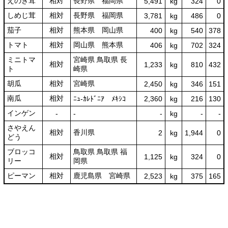
えのき茸
相対
長野県 福岡県
5,491
kg
324
0
しめじ茸
相対
長野県 福岡県
3,781
kg
486
0
茄子
相対
熊本県 岡山県
400
kg
540
378
トマト
相対
岡山県 熊本県
406
kg
702
324
ミニトマ
宮崎県 鳥取県 長
相対
1,233
kg
810
432
ト
崎県
胡瓜
相対
宮崎県
2,450
kg
346
151
南瓜
相対
ﾆｭ-ｶﾚﾄﾞﾆｱ ﾒｷｼｺ
2,360
kg
216
130
インゲン
‐
‐
‐
kg
-
‐
さやえん
相対
香川県
2
kg
1,944
0
どう
ブロッコ
鳥取県 鳥取県 福
相対
1,125
kg
324
0
リー
岡県
ピーマン
相対
鹿児島県 宮崎県
2,523
kg
375
165