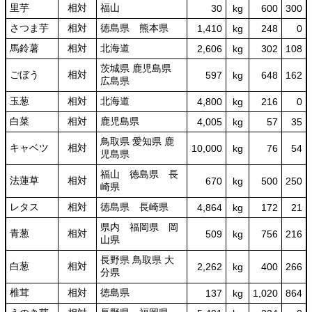
里芋
相対
福山
30
kg
600
300
さつま芋
相対
徳島県 熊本県
1,410
kg
248
0
馬鈴薯
相対
北海道
2,606
kg
302
108
茨城県 鹿児島県
ごぼう
相対
597
kg
648
162
広島県
玉葱
相対
北海道
4,800
kg
216
0
白菜
相対
鹿児島県
4,005
kg
57
35
鳥取県 愛知県 鹿
キャベツ
相対
10,000
kg
76
54
児島県
福山 徳島県 長
法蓮草
相対
670
kg
500
250
崎県
レタス
相対
徳島県 長崎県
4,864
kg
172
21
県内 福岡県 岡
青葱
相対
509
kg
756
216
山県
長野県 鳥取県 大
白葱
相対
2,262
kg
400
266
分県
椎茸
相対
徳島県
137
kg
1,020
864