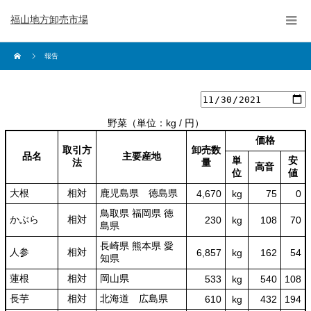
福山地方卸売市場
報告
野菜
（単位：kg / 円）
価格
取引方
卸売数
品名
主要産地
単
安
法
量
高音
位
値
大根
相対
鹿児島県 徳島県
4,670
kg
75
0
鳥取県 福岡県 徳
かぶら
相対
230
kg
108
70
島県
長崎県 熊本県 愛
人参
相対
6,857
kg
162
54
知県
蓮根
相対
岡山県
533
kg
540
108
長芋
相対
北海道 広島県
610
kg
432
194