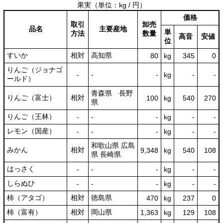
果実
（単位：kg / 円）
価格
取引
卸売
品名
主要産地
単
方法
数量
高音
安値
位
すいか
相対
高知県
80
kg
345
0
りんご（ジョナゴ
‐
‐
‐
kg
-
‐
ールド）
青森県 長野
りんご（富士）
相対
100
kg
540
270
県
りんご（王林）
‐
‐
‐
kg
-
‐
レモン（国産）
‐
‐
‐
kg
-
‐
和歌山県 広島
みかん
相対
9,348
kg
540
108
県 長崎県
はっさく
‐
‐
‐
kg
-
‐
しらぬひ
‐
‐
‐
kg
-
‐
柿（アタゴ）
相対
徳島県
470
kg
237
0
柿（富有）
相対
岡山県
1,363
kg
129
108