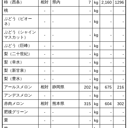
柿（西条）
相対
県内
7
kg
2,160
1296
桃
‐
‐
‐
kg
-
‐
ぶどう（ピオー
‐
‐
‐
kg
-
‐
ネ）
ぶどう（シャイン
‐
‐
‐
kg
-
‐
マスカット）
ぶどう（巨峰）
‐
‐
‐
kg
-
‐
梨（二十世紀）
‐
‐
‐
kg
-
‐
梨（幸水）
‐
‐
‐
kg
-
‐
梨（新甘泉）
‐
‐
‐
kg
-
‐
梨（豊水）
‐
‐
‐
kg
-
‐
アールスメロン
相対
静岡県
202
kg
675
216
アンデスメロン
‐
‐
‐
kg
-
‐
赤肉メロン
相対
熊本県
315
kg
604
302
肥後グリーン
‐
‐
‐
kg
-
‐
栗
‐
‐
‐
kg
-
‐