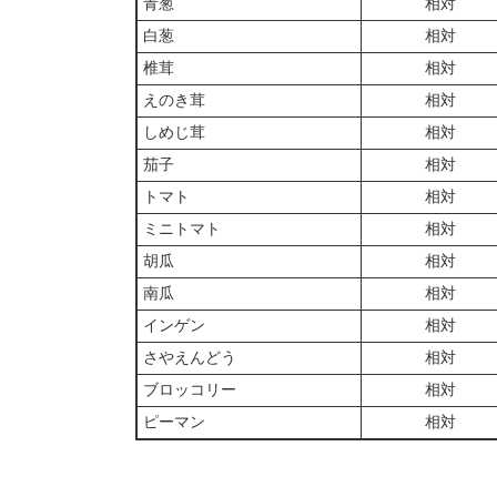
青葱
相対
白葱
相対
椎茸
相対
えのき茸
相対
しめじ茸
相対
茄子
相対
トマト
相対
ミニトマト
相対
胡瓜
相対
南瓜
相対
インゲン
相対
さやえんどう
相対
ブロッコリー
相対
ピーマン
相対