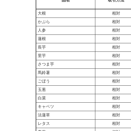
品名
取引方法
大根
相対
かぶら
相対
人参
相対
蓮根
相対
長芋
相対
里芋
相対
さつま芋
相対
馬鈴薯
相対
ごぼう
相対
玉葱
相対
白菜
相対
キャベツ
相対
法蓮草
相対
レタス
相対