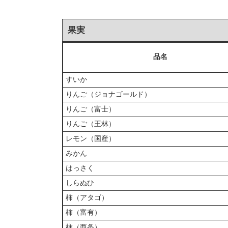
果実
品名
すいか
りんご（ジョナゴールド）
りんご（富士）
りんご（王林）
レモン（国産）
みかん
はっさく
しらぬひ
柿（アタゴ）
柿（富有）
柿（西条）