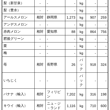
梨（新甘泉）
‐
‐
‐
kg
-
‐
梨（豊水）
‐
‐
‐
kg
-
‐
アールスメロン
相対
静岡県
1,273
kg
907
259
アンデスメロン
‐
‐
‐
kg
-
‐
赤肉メロン
相対
愛知県
88
kg
864
756
肥後グリーン
‐
‐
‐
kg
-
‐
栗
‐
‐
‐
kg
-
‐
梅
‐
‐
‐
kg
-
‐
パ
苺
相対
長野県
ッ
26
918
324
ク
パ
いちじく
ッ
‐
‐
‐
-
‐
ク
フィリピ
バナナ（輸入）
相対
7,202
kg
316
198
ン
ニュ－ジ
キウイ（輸入）
相対
1,116
kg
710
600
－ランド