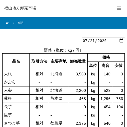
福山地方卸売市場
報告
野菜
（単位：kg / 円）
価格
品名
取引方法
主要産地
卸売数量
単位
高音
安値
大根
相対
北海道
3,560
kg
140
0
かぶら
‐
‐
‐
kg
-
‐
人参
相対
北海道
2,200
kg
529
0
蓮根
相対
熊本県
468
kg
1,296
756
長芋
相対
0
kg
454
194
里芋
‐
‐
‐
kg
-
‐
さつま芋
相対
徳島県
2,375
kg
540
0