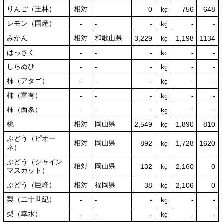
りんご（王林）
相対
0
kg
756
648
レモン（国産）
‐
‐
‐
kg
-
‐
みかん
相対
和歌山県
3,229
kg
1,198
1134
はっさく
‐
‐
‐
kg
-
‐
しらぬひ
‐
‐
‐
kg
-
‐
柿（アタゴ）
‐
‐
‐
kg
-
‐
柿（富有）
‐
‐
‐
kg
-
‐
柿（西条）
‐
‐
‐
kg
-
‐
桃
相対
岡山県
2,549
kg
1,890
810
ぶどう（ピオー
相対
岡山県
892
kg
1,728
1620
ネ）
ぶどう（シャイン
相対
岡山県
132
kg
2,160
0
マスカット）
ぶどう（巨峰）
相対
福岡県
38
kg
2,106
0
梨（二十世紀）
‐
‐
‐
kg
-
‐
梨（幸水）
‐
‐
‐
kg
-
‐