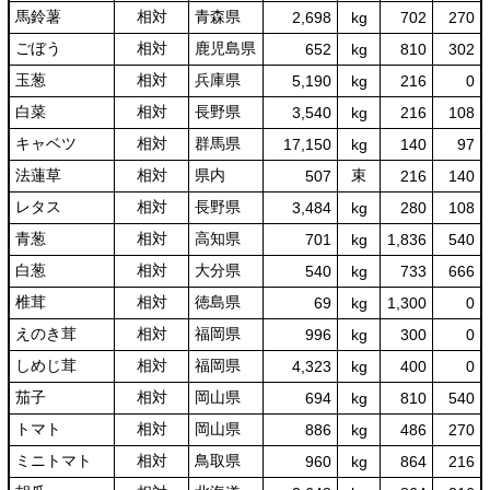
馬鈴薯
相対
青森県
2,698
kg
702
270
ごぼう
相対
鹿児島県
652
kg
810
302
玉葱
相対
兵庫県
5,190
kg
216
0
白菜
相対
長野県
3,540
kg
216
108
キャベツ
相対
群馬県
17,150
kg
140
97
法蓮草
相対
県内
束
507
216
140
レタス
相対
長野県
3,484
kg
280
108
青葱
相対
高知県
701
kg
1,836
540
白葱
相対
大分県
540
kg
733
666
椎茸
相対
徳島県
69
kg
1,300
0
えのき茸
相対
福岡県
996
kg
300
0
しめじ茸
相対
福岡県
4,323
kg
400
0
茄子
相対
岡山県
694
kg
810
540
トマト
相対
岡山県
886
kg
486
270
ミニトマト
相対
鳥取県
960
kg
864
216