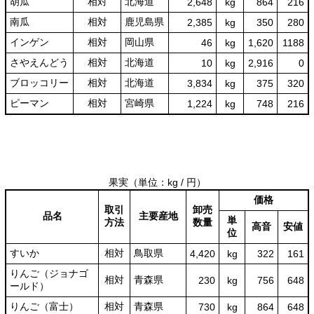
胡瓜
相対
北海道
2,648
kg
864
216
南瓜
相対
鹿児島県
2,385
kg
350
280
インゲン
相対
岡山県
46
kg
1,620
1188
さやえんどう
相対
北海道
10
kg
2,916
0
ブロッコリー
相対
北海道
3,834
kg
375
320
ピーマン
相対
宮崎県
1,224
kg
748
216
果実
（単位：kg / 円）
価格
取引
卸売
品名
主要産地
単
方法
数量
高音
安値
位
すいか
相対
鳥取県
4,420
kg
322
161
りんご（ジョナゴ
相対
青森県
230
kg
756
648
ールド）
りんご（富士）
相対
青森県
730
kg
864
648