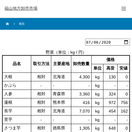
福山地方卸売市場
報告
野菜
（単位：kg / 円）
価格
品名
取引方法
主要産地
卸売数量
単位
高音
安値
大根
相対
北海道
4,300
kg
130
0
かぶら
‐
‐
‐
kg
-
‐
人参
相対
青森県
3,360
kg
324
0
蓮根
相対
熊本県
416
kg
972
756
長芋
相対
北海道
7,070
kg
454
162
里芋
‐
‐
‐
kg
-
‐
さつま芋
相対
徳島県
1,305
kg
648
0