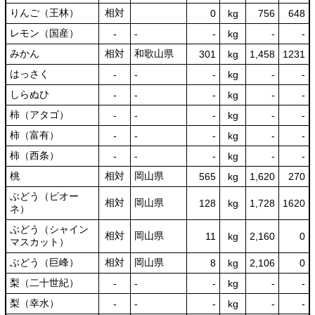
りんご（王林）
相対
0
kg
756
648
レモン（国産）
‐
‐
‐
kg
-
‐
みかん
相対
和歌山県
301
kg
1,458
1231
はっさく
‐
‐
‐
kg
-
‐
しらぬひ
‐
‐
‐
kg
-
‐
柿（アタゴ）
‐
‐
‐
kg
-
‐
柿（富有）
‐
‐
‐
kg
-
‐
柿（西条）
‐
‐
‐
kg
-
‐
桃
相対
岡山県
565
kg
1,620
270
ぶどう（ピオー
相対
岡山県
128
kg
1,728
1620
ネ）
ぶどう（シャイン
相対
岡山県
11
kg
2,160
0
マスカット）
ぶどう（巨峰）
相対
岡山県
8
kg
2,106
0
梨（二十世紀）
‐
‐
‐
kg
-
‐
梨（幸水）
‐
‐
‐
kg
-
‐