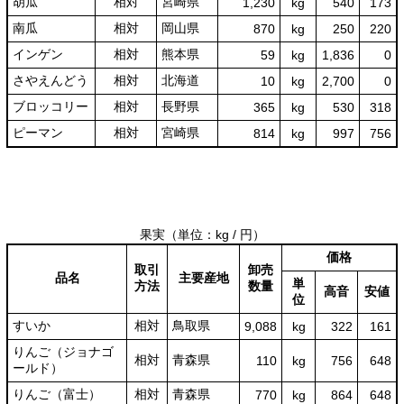
胡瓜
相対
宮崎県
1,230
kg
540
173
南瓜
相対
岡山県
870
kg
250
220
インゲン
相対
熊本県
59
kg
1,836
0
さやえんどう
相対
北海道
10
kg
2,700
0
ブロッコリー
相対
長野県
365
kg
530
318
ピーマン
相対
宮崎県
814
kg
997
756
果実
（単位：kg / 円）
価格
取引
卸売
品名
主要産地
単
方法
数量
高音
安値
位
すいか
相対
鳥取県
9,088
kg
322
161
りんご（ジョナゴ
相対
青森県
110
kg
756
648
ールド）
りんご（富士）
相対
青森県
770
kg
864
648