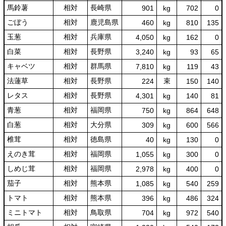
馬鈴薯
相対
長崎県
901
kg
702
0
ごぼう
相対
鹿児島県
460
kg
810
135
玉葱
相対
兵庫県
4,050
kg
162
0
白菜
相対
長野県
3,240
kg
93
65
キャベツ
相対
群馬県
7,810
kg
119
43
法蓮草
相対
長野県
束
224
150
140
レタス
相対
長野県
4,301
kg
140
81
青葱
相対
福岡県
750
kg
864
648
白葱
相対
大分県
309
kg
600
566
椎茸
相対
徳島県
40
kg
130
0
えのき茸
相対
福岡県
1,055
kg
300
0
しめじ茸
相対
福岡県
2,978
kg
400
0
茄子
相対
熊本県
1,085
kg
540
259
トマト
相対
熊本県
396
kg
486
324
ミニトマト
相対
鳥取県
704
kg
972
540