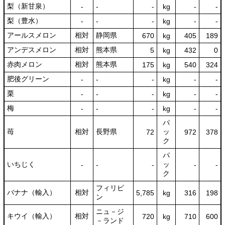
梨（新甘泉）
‐
‐
‐
kg
-
‐
梨（豊水）
‐
‐
‐
kg
-
‐
アールスメロン
相対
静岡県
670
kg
405
189
アンデスメロン
相対
熊本県
5
kg
432
0
赤肉メロン
相対
熊本県
175
kg
540
324
肥後グリーン
‐
‐
‐
kg
-
‐
栗
‐
‐
‐
kg
-
‐
梅
‐
‐
‐
kg
-
‐
パ
苺
相対
長野県
ッ
72
972
378
ク
パ
いちじく
ッ
‐
‐
‐
-
‐
ク
フィリピ
バナナ（輸入）
相対
5,785
kg
316
198
ン
ニュ－ジ
キウイ（輸入）
相対
720
kg
710
600
－ランド