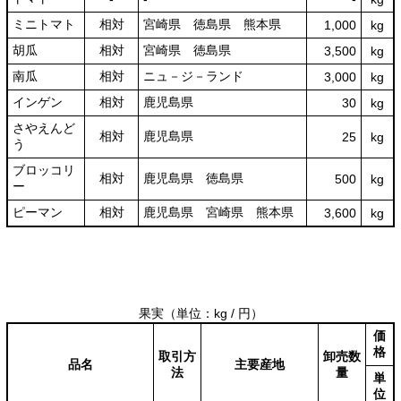
ミニトマト
相対
宮崎県 徳島県 熊本県
1,000
kg
胡瓜
相対
宮崎県 徳島県
3,500
kg
南瓜
相対
ニュ－ジ－ランド
3,000
kg
インゲン
相対
鹿児島県
30
kg
さやえんど
相対
鹿児島県
25
kg
う
ブロッコリ
相対
鹿児島県 徳島県
500
kg
ー
ピーマン
相対
鹿児島県 宮崎県 熊本県
3,600
kg
果実
（単位：kg / 円）
価
格
取引方
卸売数
品名
主要産地
法
量
単
位