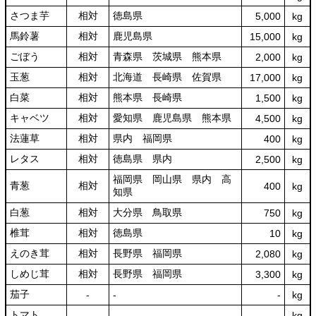
さつま芋
相対
徳島県
5,000
kg
馬鈴薯
相対
鹿児島県
15,000
kg
ごぼう
相対
青森県 茨城県 熊本県
2,000
kg
玉葱
相対
北海道 長崎県 佐賀県
17,000
kg
白菜
相対
熊本県 長崎県
1,500
kg
キャベツ
相対
愛知県 鹿児島県 熊本県
4,500
kg
法蓮草
相対
県内 福岡県
400
kg
レタス
相対
徳島県 県内
2,500
kg
福岡県 岡山県 県内 高
青葱
相対
400
kg
知県
白葱
相対
大分県 鳥取県
750
kg
椎茸
相対
徳島県
10
kg
えのき茸
相対
長野県 福岡県
2,080
kg
しめじ茸
相対
長野県 福岡県
3,300
kg
茄子
‐
‐
‐
kg
トマト
‐
‐
‐
kg