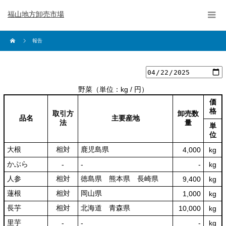
福山地方卸売市場
報告
野菜
（単位：kg / 円）
価
格
取引方
卸売数
品名
主要産地
法
量
単
位
大根
相対
鹿児島県
4,000
kg
かぶら
‐
‐
‐
kg
人参
相対
徳島県 熊本県 長崎県
9,400
kg
蓮根
相対
岡山県
1,000
kg
長芋
相対
北海道 青森県
10,000
kg
里芋
‐
‐
‐
kg