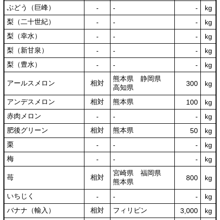
ぶどう（巨峰）
‐
‐
‐
kg
梨（二十世紀）
‐
‐
‐
kg
梨（幸水）
‐
‐
‐
kg
梨（新甘泉）
‐
‐
‐
kg
梨（豊水）
‐
‐
‐
kg
熊本県 静岡県
アールスメロン
相対
300
kg
高知県
アンデスメロン
相対
熊本県
100
kg
赤肉メロン
‐
‐
‐
kg
肥後グリーン
相対
熊本県
50
kg
栗
‐
‐
‐
kg
梅
‐
‐
‐
kg
宮崎県 福岡県
苺
相対
800
kg
熊本県
いちじく
‐
‐
‐
kg
バナナ（輸入）
相対
フィリピン
3,000
kg