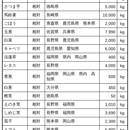
さつま芋
相対
徳島県
5,000
kg
馬鈴薯
相対
長崎県
10,000
kg
ごぼう
相対
青森県 鹿児島県 熊本県
2,000
kg
玉葱
相対
佐賀県 兵庫県
7,990
kg
白菜
相対
長野県 鹿児島県
2,000
kg
キャベツ
相対
鹿児島県 愛知県
6,000
kg
法蓮草
相対
福岡県 県内 岡山県
400
kg
レタス
相対
長野県
4,000
kg
福岡県 岡山県 県内 高
青葱
相対
500
kg
知県
白葱
相対
大分県
450
kg
椎茸
相対
徳島県
50
kg
えのき茸
相対
長野県 福岡県
1,010
kg
しめじ茸
相対
長野県 福岡県
3,690
kg
茄子
相対
熊本県 岡山県
2,300
kg
トマト
相対
熊本県
6,800
kg