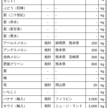
カット）
ぶどう（巨峰）
‐
‐
‐
kg
梨（二十世紀）
‐
‐
‐
kg
梨（幸水）
‐
‐
‐
kg
梨（新甘泉）
‐
‐
‐
kg
梨（豊水）
‐
‐
‐
kg
アールスメロン
相対
静岡県 熊本県
200
kg
アンデスメロン
相対
熊本県
200
kg
赤肉メロン
相対
熊本県 宮崎県
300
kg
肥後グリーン
相対
熊本県
800
kg
栗
‐
‐
‐
kg
梅
‐
‐
‐
kg
苺
相対
岡山県
20
kg
いちじく
‐
‐
‐
kg
バナナ（輸入）
相対
フィリピン
3,000
kg
キウイ（輸入）
相対
ニュ－ジ－ランド
3,000
kg