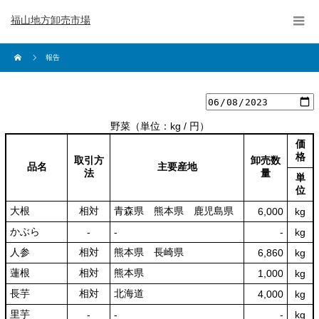
福山地方卸売市場
報告
野菜
（単位：kg / 円）
価
格
取引方
卸売数
品名
主要産地
法
量
単
位
大根
相対
青森県 熊本県 鹿児島県
6,000
kg
かぶら
‐
‐
‐
kg
人参
相対
熊本県 長崎県
6,860
kg
蓮根
相対
熊本県
1,000
kg
長芋
相対
北海道
4,000
kg
里芋
‐
‐
‐
kg