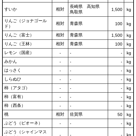
長崎県 高知県
すいか
相対
1,500
kg
鳥取県
りんご（ジョナゴール
相対
青森県
100
kg
ド）
りんご（富士）
相対
青森県
1,500
kg
りんご（王林）
相対
青森県
100
kg
レモン（国産）
‐
‐
‐
kg
みかん
‐
‐
‐
kg
はっさく
‐
‐
‐
kg
しらぬひ
‐
‐
‐
kg
柿（アタゴ）
‐
‐
‐
kg
柿（富有）
‐
‐
‐
kg
柿（西条）
‐
‐
‐
kg
桃
相対
佐賀県
50
kg
ぶどう（ピオーネ）
‐
‐
‐
kg
ぶどう（シャインマス
‐
‐
‐
kg