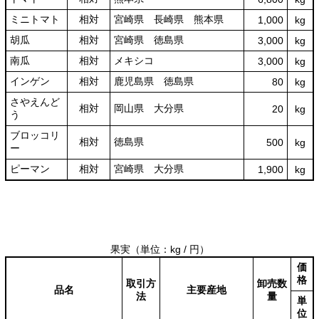
ミニトマト
相対
宮崎県 長崎県 熊本県
1,000
kg
胡瓜
相対
宮崎県 徳島県
3,000
kg
南瓜
相対
メキシコ
3,000
kg
インゲン
相対
鹿児島県 徳島県
80
kg
さやえんど
相対
岡山県 大分県
20
kg
う
ブロッコリ
相対
徳島県
500
kg
ー
ピーマン
相対
宮崎県 大分県
1,900
kg
果実
（単位：kg / 円）
価
格
取引方
卸売数
品名
主要産地
法
量
単
位