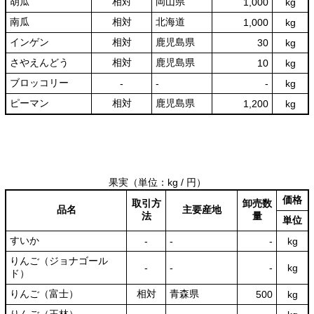
胡瓜
相対
岡山県
1,000
kg
南瓜
相対
北海道
1,000
kg
インゲン
相対
鹿児島県
30
kg
さやえんどう
相対
鹿児島県
10
kg
ブロッコリー
‐
‐
‐
kg
ピーマン
相対
鹿児島県
1,200
kg
果実
（単位：kg / 円）
価格
取引方
卸売数
品名
主要産地
法
量
単位
すいか
‐
‐
‐
kg
りんご（ジョナゴール
‐
‐
‐
kg
ド）
りんご（富士）
相対
青森県
500
kg