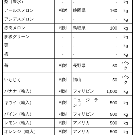
梨（豊水）
‐
‐
‐
kg
アールスメロン
相対
静岡県
160
kg
アンデスメロン
‐
‐
‐
kg
赤肉メロン
相対
鳥取県
100
kg
肥後グリーン
‐
‐
‐
kg
栗
‐
‐
‐
kg
梅
‐
‐
‐
kg
パッ
苺
相対
長野県
50
ク
パッ
いちじく
相対
福山
50
ク
バナナ（輸入）
相対
フィリピン
1,000
kg
ニュ－ジ－ラ
キウイ（輸入）
相対
500
kg
ンド
パイン（輸入）
相対
フィリピン
500
kg
レモン（輸入）
相対
アメリカ
500
kg
オレンジ（輸入）
相対
アメリカ
500
kg