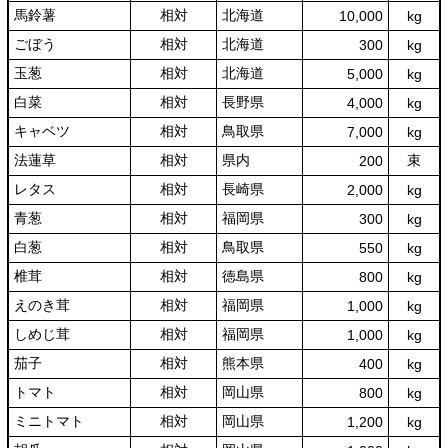
馬鈴薯
相対
北海道
10,000
kg
ごぼう
相対
北海道
300
kg
玉葱
相対
北海道
5,000
kg
白菜
相対
長野県
4,000
kg
キャベツ
相対
鳥取県
7,000
kg
法蓮草
相対
県内
束
200
レタス
相対
長崎県
2,000
kg
青葱
相対
福岡県
300
kg
白葱
相対
鳥取県
550
kg
椎茸
相対
徳島県
800
kg
えのき茸
相対
福岡県
1,000
kg
しめじ茸
相対
福岡県
1,000
kg
茄子
相対
熊本県
400
kg
トマト
相対
岡山県
800
kg
ミニトマト
相対
岡山県
1,200
kg