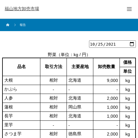
福山地方卸売市場
報告
野菜
（単位：kg / 円）
価格
品名
取引方法
主要産地
卸売数量
単位
大根
相対
北海道
9,000
kg
かぶら
‐
‐
‐
kg
人参
相対
北海道
2,000
kg
蓮根
相対
岡山県
1,000
kg
長芋
相対
北海道
1,000
kg
里芋
‐
‐
‐
kg
さつま芋
相対
徳島県
2,000
kg