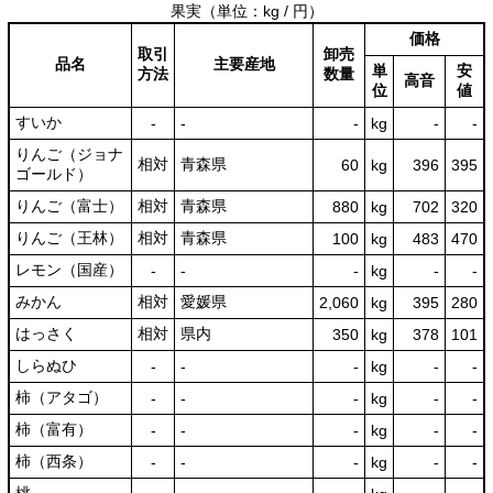
果実
（単位：kg / 円）
価格
取引
卸売
品名
主要産地
単
安
方法
数量
高音
位
値
すいか
‐
‐
‐
kg
-
‐
りんご（ジョナ
相対
青森県
60
kg
396
395
ゴールド）
りんご（富士）
相対
青森県
880
kg
702
320
りんご（王林）
相対
青森県
100
kg
483
470
レモン（国産）
‐
‐
‐
kg
-
‐
みかん
相対
愛媛県
2,060
kg
395
280
はっさく
相対
県内
350
kg
378
101
しらぬひ
‐
‐
‐
kg
-
‐
柿（アタゴ）
‐
‐
‐
kg
-
‐
柿（富有）
‐
‐
‐
kg
-
‐
柿（西条）
‐
‐
‐
kg
-
‐