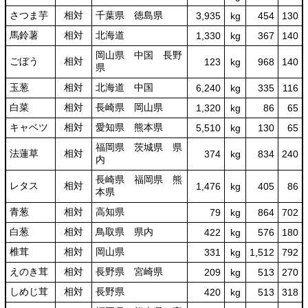
さつま芋
相対
千葉県 徳島県
3,935
kg
454
130
馬鈴薯
相対
北海道
1,330
kg
367
140
岡山県 中国 長野
ごぼう
相対
123
kg
968
140
県
玉葱
相対
北海道 中国
6,240
kg
335
116
白菜
相対
長崎県 岡山県
1,320
kg
86
65
キャベツ
相対
愛知県 熊本県
5,510
kg
130
65
福岡県 茨城県 県
法蓮草
相対
374
kg
834
240
内
長崎県 福岡県 熊
レタス
相対
1,476
kg
405
86
本県
青葱
相対
高知県
79
kg
864
702
白葱
相対
鳥取県 県内
422
kg
576
180
椎茸
相対
岡山県
331
kg
1,512
792
えのき茸
相対
長野県 宮崎県
209
kg
513
270
しめじ茸
相対
長野県
420
kg
513
318