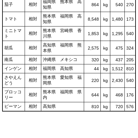
福岡県 熊本県 高
茄子
相対
864
kg
540
270
知県
熊本県 福岡県 高
トマト
相対
8,548
kg
1,480
173
知県
ミニトマ
熊本県 宮崎県 香
相対
1,853
kg
1,295
540
ト
川県
高知県 福岡県 熊
胡瓜
相対
2,575
kg
475
324
本県
南瓜
相対
沖縄県 メキシコ
320
kg
437
205
インゲン
相対
福岡県 高知県
44
kg
1,512
810
さやえん
熊本県 愛知県 福
相対
220
kg
2,430
540
どう
岡県
ブロッコ
熊本県 福岡県 県
相対
644
kg
468
176
リー
内
ピーマン
相対
高知県
810
kg
720
576