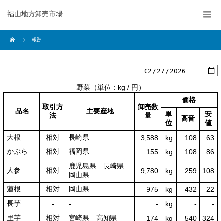
福山地方卸売市場
報告
野菜
（単位：kg / 円）
価格
取引方
卸売数
品名
主要産地
単
安
法
量
高音
位
値
大根
相対
長崎県
3,588
kg
108
63
かぶら
相対
福岡県
155
kg
108
86
鹿児島県 長崎県
人参
相対
9,780
kg
259
108
岡山県
蓮根
相対
岡山県
975
kg
432
22
長芋
‐
‐
‐
kg
-
‐
里芋
相対
宮崎県 高知県
174
kg
540
324