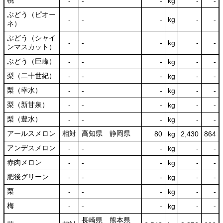
桃
‐
‐
‐
kg
-
‐
ぶどう（ピオー
‐
‐
‐
kg
-
‐
ネ）
ぶどう（シャイ
‐
‐
‐
kg
-
‐
ンマスカット）
ぶどう（巨峰）
‐
‐
‐
kg
-
‐
梨（二十世紀）
‐
‐
‐
kg
-
‐
梨（幸水）
‐
‐
‐
kg
-
‐
梨（新甘泉）
‐
‐
‐
kg
-
‐
梨（豊水）
‐
‐
‐
kg
-
‐
アールスメロン
相対
高知県 静岡県
80
kg
2,430
864
アンデスメロン
‐
‐
‐
kg
-
‐
赤肉メロン
‐
‐
‐
kg
-
‐
肥後グリーン
‐
‐
‐
kg
-
‐
栗
‐
‐
‐
kg
-
‐
梅
‐
‐
‐
kg
-
‐
長崎県 熊本県