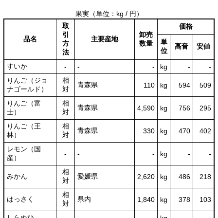
果実
（単位：kg / 円）
取
価格
引
卸売
品名
主要産地
単
方
数量
高音
安値
位
法
すいか
‐
‐
‐
kg
-
‐
りんご（ジョ
相
青森県
110
kg
594
509
ナゴールド）
対
りんご（富
相
青森県
4,590
kg
756
295
士）
対
りんご（王
相
青森県
330
kg
470
402
林）
対
レモン（国
‐
‐
‐
kg
-
‐
産）
相
みかん
愛媛県
2,620
kg
486
218
対
相
はっさく
県内
1,840
kg
378
103
対
しらぬひ