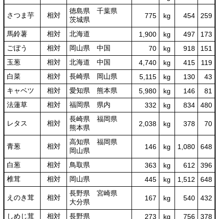
徳島県 千葉県
さつま芋
相対
775
kg
454
259
茨城県
馬鈴薯
相対
北海道
1,900
kg
497
173
ごぼう
相対
岡山県 中国
70
kg
918
151
玉葱
相対
北海道 中国
4,740
kg
415
119
白菜
相対
長崎県 岡山県
5,115
kg
130
43
キャベツ
相対
愛知県 熊本県
5,980
kg
146
81
法蓮草
相対
福岡県 県内
332
kg
834
480
長崎県 福岡県
レタス
相対
2,038
kg
378
70
熊本県
高知県 福岡県
青葱
相対
146
kg
1,080
648
岡山県
白葱
相対
鳥取県
363
kg
612
396
椎茸
相対
岡山県
445
kg
1,512
648
長野県 宮崎県
えのき茸
相対
167
kg
540
432
大分県
しめじ茸
相対
長野県
273
kg
756
378