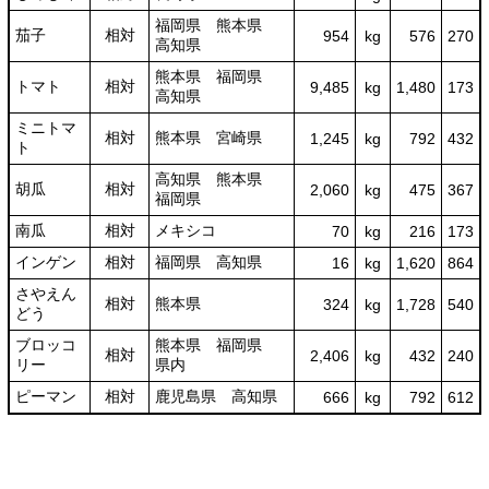
福岡県 熊本県
茄子
相対
954
kg
576
270
高知県
熊本県 福岡県
トマト
相対
9,485
kg
1,480
173
高知県
ミニトマ
相対
熊本県 宮崎県
1,245
kg
792
432
ト
高知県 熊本県
胡瓜
相対
2,060
kg
475
367
福岡県
南瓜
相対
メキシコ
70
kg
216
173
インゲン
相対
福岡県 高知県
16
kg
1,620
864
さやえん
相対
熊本県
324
kg
1,728
540
どう
ブロッコ
熊本県 福岡県
相対
2,406
kg
432
240
リー
県内
ピーマン
相対
鹿児島県 高知県
666
kg
792
612