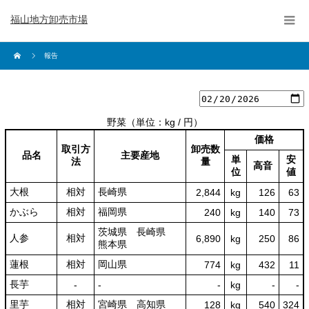
福山地方卸売市場
報告
野菜
（単位：kg / 円）
価格
取引方
卸売数
品名
主要産地
単
安
法
量
高音
位
値
大根
相対
長崎県
2,844
kg
126
63
かぶら
相対
福岡県
240
kg
140
73
茨城県 長崎県
人参
相対
6,890
kg
250
86
熊本県
蓮根
相対
岡山県
774
kg
432
11
長芋
‐
‐
‐
kg
-
‐
里芋
相対
宮崎県 高知県
128
kg
540
324