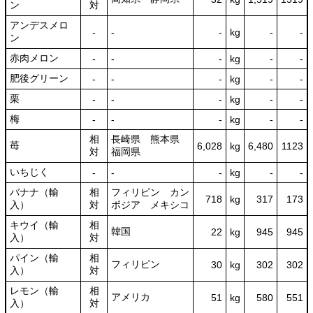
ン
対
アンデスメロ
‐
‐
‐
kg
-
‐
ン
赤肉メロン
‐
‐
‐
kg
-
‐
肥後グリーン
‐
‐
‐
kg
-
‐
栗
‐
‐
‐
kg
-
‐
梅
‐
‐
‐
kg
-
‐
相
長崎県 熊本県
苺
6,028
kg
6,480
1123
対
福岡県
いちじく
‐
‐
‐
kg
-
‐
バナナ（輸
相
フィリピン カン
718
kg
317
173
入）
対
ボジア メキシコ
キウイ（輸
相
韓国
22
kg
945
945
入）
対
パイン（輸
相
フィリピン
30
kg
302
302
入）
対
レモン（輸
相
アメリカ
51
kg
580
551
入）
対