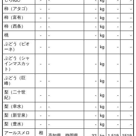
‐
‐
‐
kg
-
‐
柿（アタゴ）
‐
‐
‐
kg
-
‐
柿（富有）
‐
‐
‐
kg
-
‐
柿（西条）
‐
‐
‐
kg
-
‐
桃
‐
‐
‐
kg
-
‐
ぶどう（ピオ
‐
‐
‐
kg
-
‐
ーネ）
ぶどう（シャ
インマスカッ
‐
‐
‐
kg
-
‐
ト）
ぶどう（巨
‐
‐
‐
kg
-
‐
峰）
梨（二十世
‐
‐
‐
kg
-
‐
紀）
梨（幸水）
‐
‐
‐
kg
-
‐
梨（新甘泉）
‐
‐
‐
kg
-
‐
梨（豊水）
‐
‐
‐
kg
-
‐
アールスメロ
相
高知県 静岡県
32
kg
1,519
1519