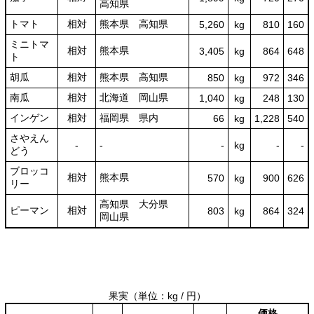
高知県
トマト
相対
熊本県 高知県
5,260
kg
810
160
ミニトマ
相対
熊本県
3,405
kg
864
648
ト
胡瓜
相対
熊本県 高知県
850
kg
972
346
南瓜
相対
北海道 岡山県
1,040
kg
248
130
インゲン
相対
福岡県 県内
66
kg
1,228
540
さやえん
‐
‐
‐
kg
-
‐
どう
ブロッコ
相対
熊本県
570
kg
900
626
リー
高知県 大分県
ピーマン
相対
803
kg
864
324
岡山県
果実
（単位：kg / 円）
価格