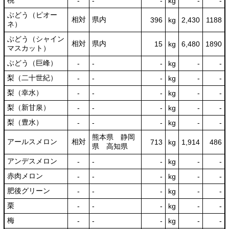
桃
‐
‐
‐
kg
-
‐
ぶどう（ピオー
相対
県内
396
kg
2,430
1188
ネ）
ぶどう（シャイン
相対
県内
15
kg
6,480
1890
マスカット）
ぶどう（巨峰）
‐
‐
‐
kg
-
‐
梨（二十世紀）
‐
‐
‐
kg
-
‐
梨（幸水）
‐
‐
‐
kg
-
‐
梨（新甘泉）
‐
‐
‐
kg
-
‐
梨（豊水）
‐
‐
‐
kg
-
‐
熊本県 静岡
アールスメロン
相対
713
kg
1,914
486
県 高知県
アンデスメロン
‐
‐
‐
kg
-
‐
赤肉メロン
‐
‐
‐
kg
-
‐
肥後グリーン
‐
‐
‐
kg
-
‐
栗
‐
‐
‐
kg
-
‐
梅
‐
‐
‐
kg
-
‐