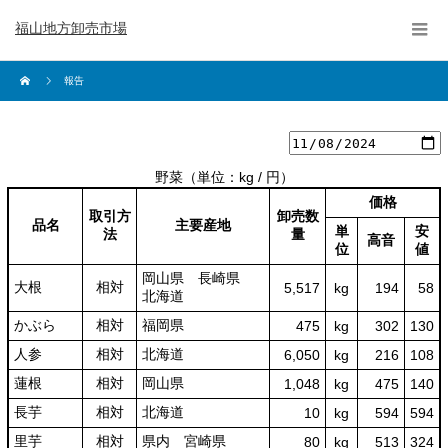
福山地方卸売市場
報告
野菜
（単位：kg / 円）
価格
取引方
卸売数
品名
主要産地
単
安
法
量
高音
位
値
岡山県 長崎県
大根
相対
5,517
kg
194
58
北海道
かぶら
相対
福岡県
475
kg
302
130
人参
相対
北海道
6,050
kg
216
108
蓮根
相対
岡山県
1,048
kg
475
140
長芋
相対
北海道
10
kg
594
594
里芋
相対
県内 宮崎県
80
kg
513
324