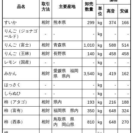
取引
卸売
品名
主要産地
単
方法
数量
高音
安値
位
すいか
相対
熊本県
299
kg
374
166
りんご（ジョナゴ
‐
‐
‐
kg
-
‐
ールド）
りんご（富士）
相対
青森県
1,010
kg
588
514
りんご（王林）
相対
長野県
140
kg
458
458
レモン（国産）
‐
‐
‐
kg
-
‐
愛媛県 福岡
みかん
相対
3,540
kg
419
162
県 県内
はっさく
‐
‐
‐
kg
-
‐
しらぬひ
‐
‐
‐
kg
-
‐
柿（アタゴ）
相対
県内
193
kg
216
188
柿（富有）
相対
福岡県 県内
350
kg
648
324
鳥取県 県
柿（西条）
相対
810
kg
648
270
内 岡山県