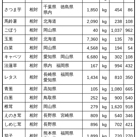
千葉県 徳島県
さつま芋
相対
1,850
kg
454
86
県内
馬鈴薯
相対
北海道
2,090
kg
238
108
ごぼう
相対
岡山県
40
kg
1,037
962
玉葱
相対
北海道
7,360
kg
135
78
白菜
相対
岡山県
4,568
kg
194
54
キャベツ
相対
愛知県 岡山県
6,680
kg
302
108
法蓮草
相対
県内 福岡県
167
kg
994
432
長崎県 福岡県
レタス
相対
1,434
kg
810
350
愛知県
青葱
相対
高知県
105
kg
1,080
665
白葱
相対
鳥取県
252
kg
900
540
椎茸
相対
岡山県
279
kg
1,620
918
えのき茸
相対
長野県 宮崎県
809
kg
540
346
しめじ茸
相対
長野県
896
kg
702
421
熊本県 福岡県
茄子
相対
1,899
kg
720
270