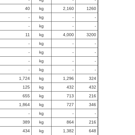
40
kg
2,160
1260
‐
kg
-
‐
‐
kg
-
‐
11
kg
4,000
3200
‐
kg
-
‐
‐
kg
-
‐
‐
kg
-
‐
‐
kg
-
‐
1,724
kg
1,296
324
125
kg
432
432
655
kg
713
216
1,864
kg
727
346
‐
kg
-
‐
389
kg
864
216
434
kg
1,382
648