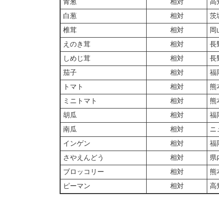
青葱
相対
高
白葱
相対
茨
椎茸
相対
岡
えのき茸
相対
長
しめじ茸
相対
長
茄子
相対
福
トマト
相対
熊
ミニトマト
相対
熊
胡瓜
相対
福
南瓜
相対
ニ
インゲン
相対
福
さやえんどう
相対
県
ブロッコリー
相対
熊
ピーマン
相対
高