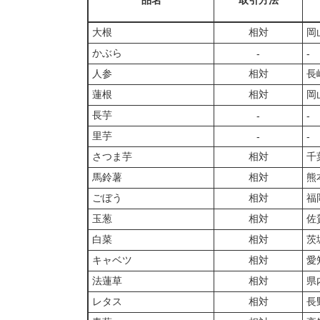
品名
取引方法
大根
相対
岡
かぶら
‐
‐
人参
相対
長
蓮根
相対
岡
長芋
‐
‐
里芋
‐
‐
さつま芋
相対
千
馬鈴薯
相対
熊
ごぼう
相対
福
玉葱
相対
佐
白菜
相対
茨
キャベツ
相対
愛
法蓮草
相対
県
レタス
相対
長