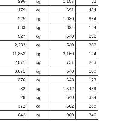
296
kg
1,157
32
179
kg
691
484
225
kg
1,080
864
883
kg
324
144
527
kg
540
292
2,233
kg
540
302
11,853
kg
2,160
124
2,571
kg
731
263
3,071
kg
540
108
370
kg
648
173
32
kg
1,512
459
28
kg
540
324
372
kg
562
288
842
kg
900
346