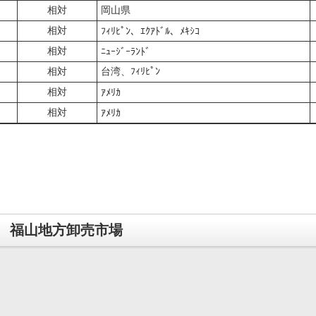
相対
岡山県
相対
ﾌｨﾘﾋﾟﾝ、ｴｸｱﾄﾞﾙ、ﾒｷｼｺ
相対
ﾆｭｰｼﾞｰﾗﾝﾄﾞ
相対
台湾、ﾌｨﾘﾋﾟﾝ
相対
ｱﾒﾘｶ
相対
ｱﾒﾘｶ
福山地方卸売市場