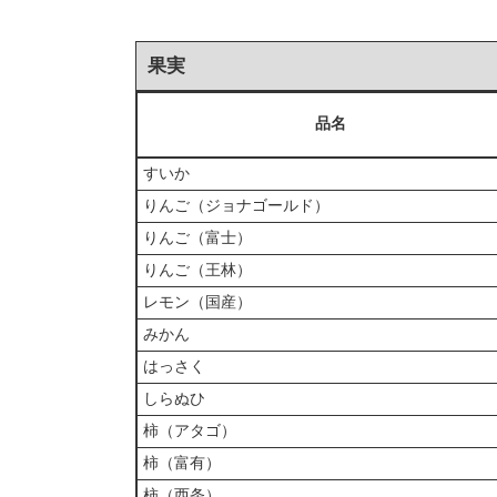
果実
品名
すいか
りんご（ジョナゴールド）
りんご（富士）
りんご（王林）
レモン（国産）
みかん
はっさく
しらぬひ
柿（アタゴ）
柿（富有）
柿（西条）