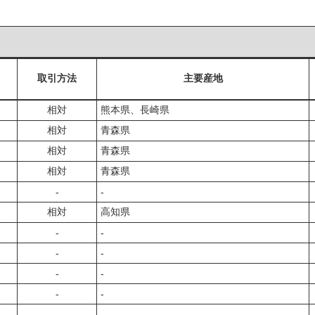
取引方法
主要産地
相対
熊本県、長崎県
相対
青森県
相対
青森県
相対
青森県
‐
‐
相対
高知県
‐
‐
‐
‐
‐
‐
‐
‐
‐
‐