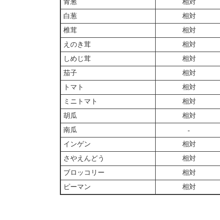
青葱
相対
白葱
相対
椎茸
相対
えのき茸
相対
しめじ茸
相対
茄子
相対
トマト
相対
ミニトマト
相対
胡瓜
相対
南瓜
‐
インゲン
相対
さやえんどう
相対
ブロッコリー
相対
ピーマン
相対