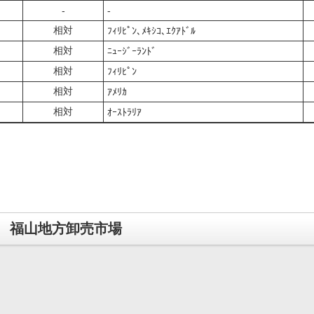
‐
‐
相対
ﾌｨﾘﾋﾟﾝ､ﾒｷｼｺ､ｴｸｱﾄﾞﾙ
相対
ﾆｭｰｼﾞｰﾗﾝﾄﾞ
相対
ﾌｨﾘﾋﾟﾝ
相対
ｱﾒﾘｶ
相対
ｵｰｽﾄﾗﾘｱ
福山地方卸売市場