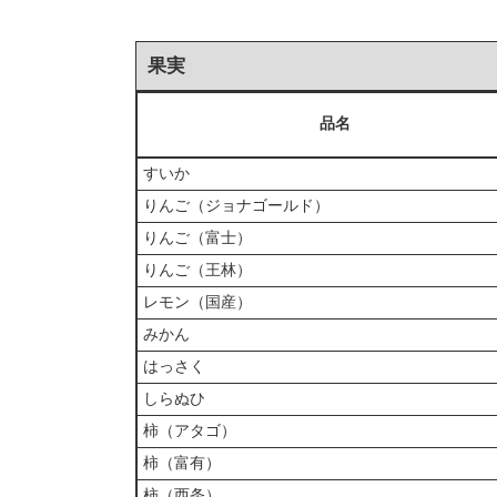
果実
品名
すいか
りんご（ジョナゴールド）
りんご（富士）
りんご（王林）
レモン（国産）
みかん
はっさく
しらぬひ
柿（アタゴ）
柿（富有）
柿（西条）