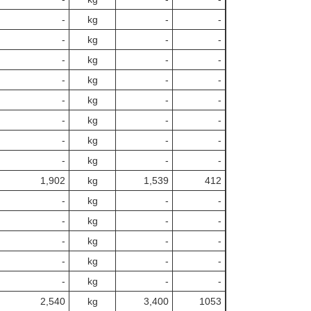
‐
kg
-
‐
‐
kg
-
‐
‐
kg
-
‐
‐
kg
-
‐
‐
kg
-
‐
‐
kg
-
‐
‐
kg
-
‐
‐
kg
-
‐
1,902
kg
1,539
412
‐
kg
-
‐
‐
kg
-
‐
‐
kg
-
‐
‐
kg
-
‐
‐
kg
-
‐
2,540
kg
3,400
1053