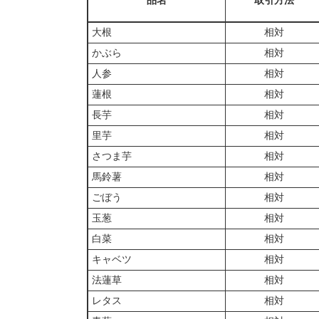
品名
取引方法
大根
相対
かぶら
相対
人参
相対
蓮根
相対
長芋
相対
里芋
相対
さつま芋
相対
馬鈴薯
相対
ごぼう
相対
玉葱
相対
白菜
相対
キャベツ
相対
法蓮草
相対
レタス
相対