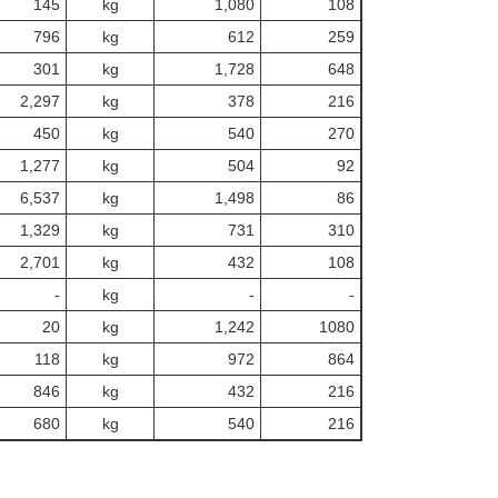
145
kg
1,080
108
796
kg
612
259
301
kg
1,728
648
2,297
kg
378
216
450
kg
540
270
1,277
kg
504
92
6,537
kg
1,498
86
1,329
kg
731
310
2,701
kg
432
108
‐
kg
-
‐
20
kg
1,242
1080
118
kg
972
864
846
kg
432
216
680
kg
540
216