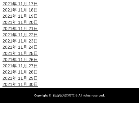
2021年 11月 17日
2021年 11月 18日
2021年 11月 19日
2021年 11月 20日
2021年 11月 21日
2021年 11月 22日
2021年 11月 23日
2021年 11月 24日
2021年 11月 25日
2021年 11月 26日
2021年 11月 27日
2021年 11月 28日
2021年 11月 29日
2021年 11月 30日
Copyright ©
福山地方卸売市場
All rights reserved.