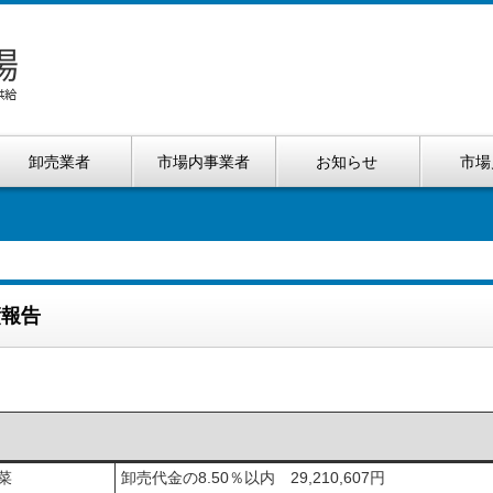
卸売業者
市場内事業者
お知らせ
市場
績報告
菜
卸売代金の8.50％以内 29,210,607円