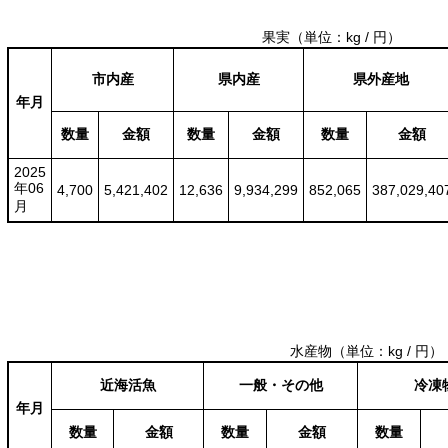
果実
（単位：kg / 円）
市内産
県内産
県外産地
年月
数量
金額
数量
金額
数量
金額
2025
年06
4,700
5,421,402
12,636
9,934,299
852,065
387,029,40
月
水産物
（単位：kg / 円）
近海活魚
一般・その他
冷凍
年月
数量
金額
数量
金額
数量