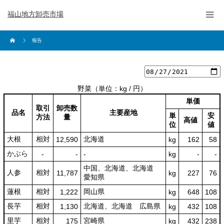
福山地方卸売市場
報告
野菜
（単位：kg / 円）
単価
取引
卸売数
品名
主要産地
単
安
方法
量
高値
位
値
大根
相対
北海道
12,590
kg
162
58
かぶら
-
-
-
kg
-
-
中国、北海道、北海道
人参
相対
11,787
kg
227
76
愛知県
蓮根
相対
岡山県
1,222
kg
648
108
長芋
相対
北海道、北海道 広島県
1,130
kg
432
108
里芋
相対
宮崎県
175
kg
432
238