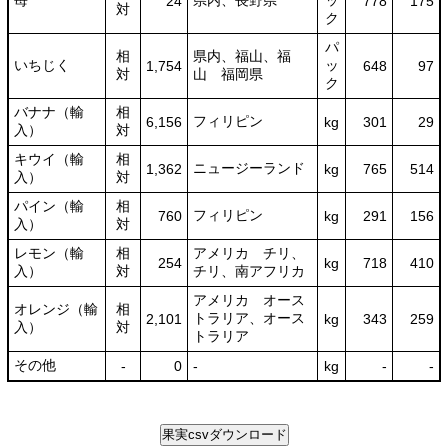
苺
県内、長野県
ッ
24
778
175
対
ク
パ
相
県内、福山、福
いちじく
ッ
1,754
648
97
対
山 福岡県
ク
バナナ（輸
相
フィリピン
6,156
kg
301
29
入）
対
キウイ（輸
相
ニュージーランド
1,362
kg
765
514
入）
対
パイン（輸
相
フィリピン
760
kg
291
156
入）
対
レモン（輸
相
アメリカ チリ、
254
kg
718
410
入）
対
チリ、南アフリカ
アメリカ オース
オレンジ（輸
相
トラリア、オース
2,101
kg
343
259
入）
対
トラリア
その他
-
0
-
kg
-
-