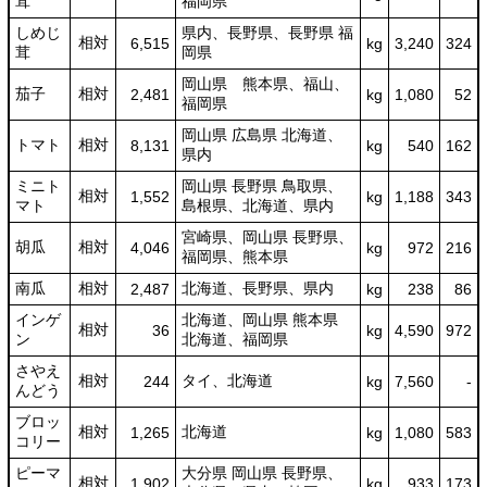
茸
福岡県
しめじ
県内、長野県、長野県 福
相対
6,515
kg
3,240
324
茸
岡県
岡山県 熊本県、福山、
茄子
相対
2,481
kg
1,080
52
福岡県
岡山県 広島県 北海道、
トマト
相対
8,131
kg
540
162
県内
ミニト
岡山県 長野県 鳥取県、
相対
1,552
kg
1,188
343
マト
島根県、北海道、県内
宮崎県、岡山県 長野県、
胡瓜
相対
4,046
kg
972
216
福岡県、熊本県
南瓜
相対
北海道、長野県、県内
2,487
kg
238
86
インゲ
北海道、岡山県 熊本県
相対
36
kg
4,590
972
ン
北海道、福岡県
さやえ
相対
タイ、北海道
244
kg
7,560
-
んどう
ブロッ
相対
北海道
1,265
kg
1,080
583
コリー
ピーマ
大分県 岡山県 長野県、
相対
1,902
kg
933
173