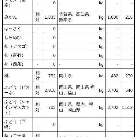
-
0
-
kg
-
-
産）
相
佐賀県、高知県、
みかん
1,833
kg
1,080
216
対
熊本県
はっさく
-
0
-
kg
-
-
しらぬひ
-
0
-
kg
-
-
柿（アタゴ）
-
0
-
kg
-
-
柿（富有）
-
0
-
kg
-
-
柿（西条）
-
0
-
kg
-
-
相
桃
岡山県
752
kg
432
270
対
ぶどう（ピオ
相
岡山県、岡山県 福
2,916
kg
3,702
540
ーネ）
対
山、福山
ぶどう（シャ
相
岡山県、県内、福
インマスカッ
703
kg
3,702
1,512
対
山 岡山県
ト）
ぶどう（巨
-
0
-
kg
-
-
峰）
梨（二十世
相