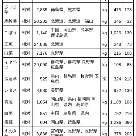
さつま
相対
徳島県、熊本県
2,835
kg
475
173
芋
馬鈴薯
相対
北海道、北海道 福山
20,282
kg
346
32
中国、岡山県、熊本県
ごぼう
相対
1,140
kg
1,026
130
鹿児島県
玉葱
相対
北海道
24,835
kg
248
73
白菜
相対
長野県
7,176
kg
216
108
キャベ
群馬県、群馬県 長野県
相対
29,090
kg
108
65
ツ
広島県
県内、群馬県、長野県 広
法蓮草
相対
束
525
324
216
島県
レタス
相対
長野県
8,080
kg
972
130
岡山県、県内 福岡県 岡
青葱
相対
1,054
kg
1,188
108
山県、県内、高知県
白葱
相対
中国、鳥取県、県内
851
kg
792
216
椎茸
相対
岡山県、徳島県
604
kg
1,296
360
えのき
宮崎県、長野県、長野県
相対
3,838
kg
378
205