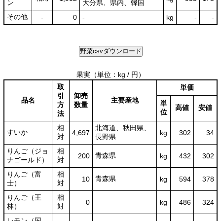
ン
大分県、県内、韓国
その他
-
0
-
kg
-
-
果実
（単位：kg / 円）
取
単価
引
卸売
品名
主要産地
単
方
数量
高値
安値
位
法
相
北海道、秋田県、
すいか
4,697
kg
302
34
対
長野県
りんご（ジョ
相
青森県
200
kg
432
302
ナゴールド）
対
りんご（富
相
青森県
10
kg
594
378
士）
対
りんご（王
相
0
kg
486
324
林）
対
レモン（国