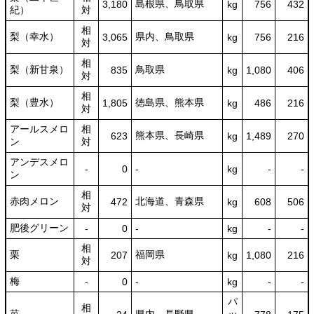
島根県、鳥取県
3,180
kg
756
432
紀）
対
相
梨（幸水）
県内、鳥取県
3,065
kg
756
216
対
相
梨（新甘泉）
鳥取県
835
kg
1,080
406
対
相
梨（豊水）
徳島県、熊本県
1,805
kg
486
216
対
アールスメロ
相
熊本県、長崎県
623
kg
1,489
270
ン
対
アンデスメロ
-
0
-
kg
-
-
ン
相
赤肉メロン
北海道、青森県
472
kg
608
506
対
肥後グリーン
-
0
-
kg
-
-
相
栗
福岡県
207
kg
1,080
216
対
梅
-
0
-
kg
-
-
パ
相