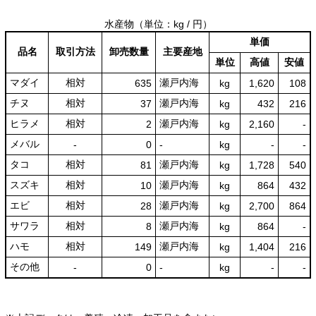
水産物
（単位：kg / 円）
単価
品名
取引方法
卸売数量
主要産地
単位
高値
安値
マダイ
相対
瀬戸内海
635
kg
1,620
108
チヌ
相対
瀬戸内海
37
kg
432
216
ヒラメ
相対
瀬戸内海
2
kg
2,160
-
メバル
-
0
-
kg
-
-
タコ
相対
瀬戸内海
81
kg
1,728
540
スズキ
相対
瀬戸内海
10
kg
864
432
エビ
相対
瀬戸内海
28
kg
2,700
864
サワラ
相対
瀬戸内海
8
kg
864
-
ハモ
相対
瀬戸内海
149
kg
1,404
216
その他
-
0
-
kg
-
-