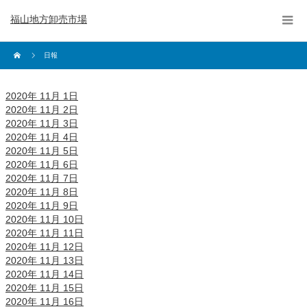
福山地方卸売市場
日報
2020年 11月 1日
2020年 11月 2日
2020年 11月 3日
2020年 11月 4日
2020年 11月 5日
2020年 11月 6日
2020年 11月 7日
2020年 11月 8日
2020年 11月 9日
2020年 11月 10日
2020年 11月 11日
2020年 11月 12日
2020年 11月 13日
2020年 11月 14日
2020年 11月 15日
2020年 11月 16日